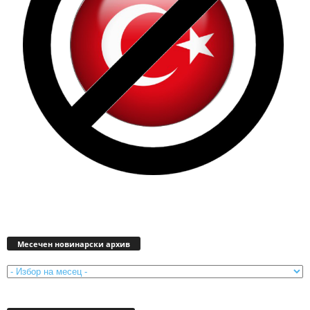
Месечен
новинарски
Месечен новинарски архив
архив