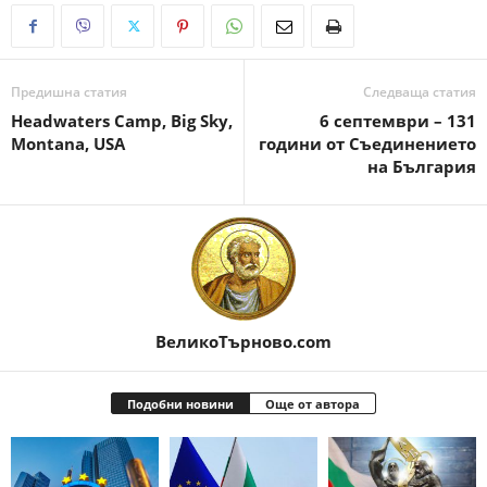
Предишна статия
Следваща статия
Headwaters Camp, Big Sky,
6 септември – 131
Montana, USA
години от Съединението
на България
ВеликоТърново.com
Подобни новини
Още от автора