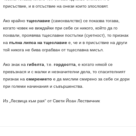
присъствие, и в отсъствие на онези които злословят.
Ако крайно
тщеславие
(самохвалство) се показва тогава,
когато човек не виждайки при себе си никого, който да го
похвали, проявява тщеславни постъпки (суетност), то признак
на
пълна липса на тщеславие
е, че и в присъствие на други
той никога не бива ограбван от тщеславна мисъл.
Ако знак на
гибелта
, т.е.
гордостта
, е когато някой се
превъзнася и с малки и незначителни дела, то спасителният
признак на
смирението
е да мислим смирено за себе си дори
при големи начинания и съвършенства.
Из „Лесвица към рая“ от Свети Йоан Лествичник