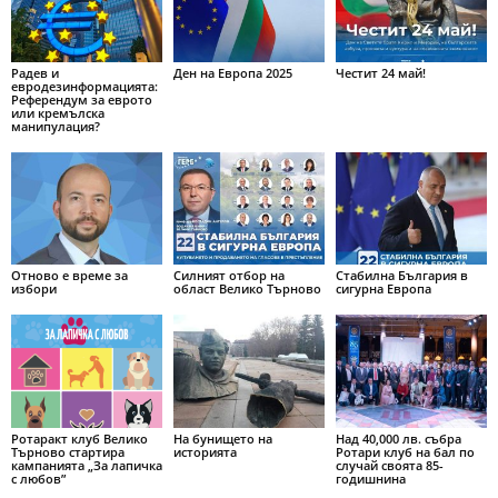
Радев и
Ден на Европа 2025
Честит 24 май!
евродезинформацията:
Референдум за еврото
или кремълска
манипулация?
Отново е време за
Силният отбор на
Стабилна България в
избори
област Велико Търново
сигурна Европа
Ротаракт клуб Велико
На бунището на
Над 40,000 лв. събра
Търново стартира
историята
Ротари клуб на бал по
кампанията „За лапичка
случай своята 85-
с любов”
годишнина