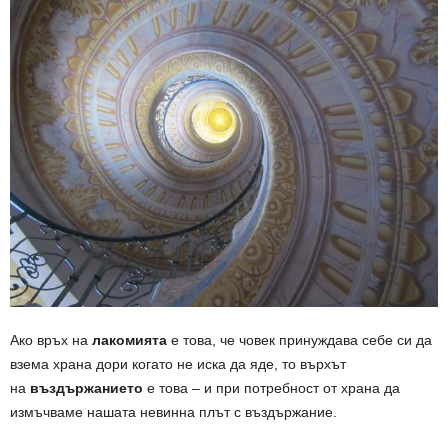
Ако връх на
лакомията
е това, че човек принуждава себе си да
взема храна дори когато не иска да яде, то върхът
на
въздържанието
е това – и при потребност от храна да
измъчваме нашата невинна плът с въздържание.