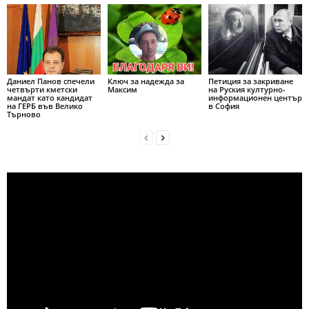
Даниел Панов спечели
Ключ за надежда за
Петиция за закриване
четвърти кметски
Максим
на Руския културно-
мандат като кандидат
информационен център
на ГЕРБ във Велико
в София
Търново