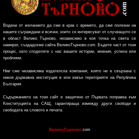
Водени от желанието да сме в крак с времето, да сме полезни на
нашите съграждани и всички, които се интересуват от случващото се
в област Велико Търново, независимо в коя точка на света се
намират, създадохме сайта ВеликоТърново.com. Бъдете част от този
процес, като споделяте с нас вашите истории, мнения, успехи или
проблеми.
Ние сме независима издателска компания, която не е свързана с
никоя държавна институция в или извън териториятя на Република
България.
Съдържанието на този сайт е защитено от Първата поправка към
Конституцията на САЩ, гарантираща измежду други свободи и
свободата на словото и печата.
ВеликоТърново
.com