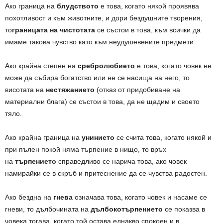
Ако граница на
блудството
е това, когато някой проявява
похотливост и към животните, и дори бездушните творения,
то
границата на чистотата
се състои в това, към всички да
имаме такова чувство като към неудушевените предмети.
Ако крайна степен на
сребролюбието
е това, когато човек не
може да събира богатство или не се насища на него, то
висотата на
нестяжанието
(отказ от придобиване на
материални блага) се състои в това, да не щадим и своето
тяло.
Ако крайна граница на
унинието
се счита това, когато някой и
при пълен покой няма търпение в нищо, то връх
на
търпението
справедливо се нарича това, ако човек
намирайки се в скръб и притеснение да се чувства радостен.
Ако бездна на
гнева
означава това, когато човек и насаме се
гневи, то дълбочината на
дълбокотърпението
се показва в
човека тогава, когато той остава еднакво спокоен и в