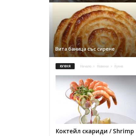
Вита баница със сирене
КУХНЯ
Начало
Новини
Кухня
Коктейл скариди / Shrimp