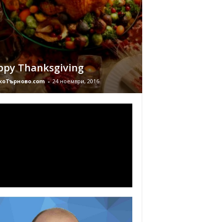
ppy Thanksgiving
коТърново.com
-
24 ноември, 2016