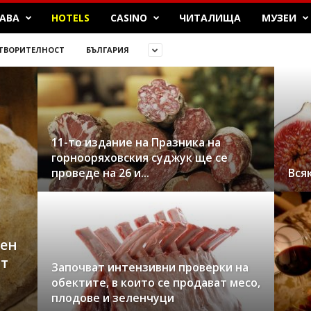
БАВА
HOTELS
CASINO
ЧИТАЛИЩА
МУЗЕИ
ТВОРИТЕЛНОСТ
БЪЛГАРИЯ
11-то издание на Празника на
горнооряховския суджук ще се
проведе на 26 и...
Вся
ден
т
Започват интензивни проверки на
обектите, в които се продават месо,
плодове и зеленчуци