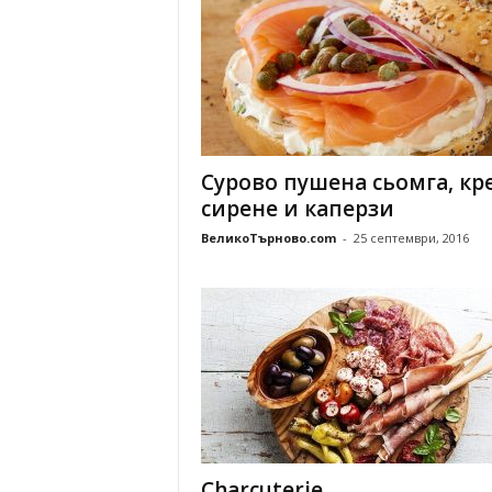
Сурово пушена сьомга, кр
сирене и каперзи
ВеликоТърново.com
-
25 септември, 2016
Charcuterie