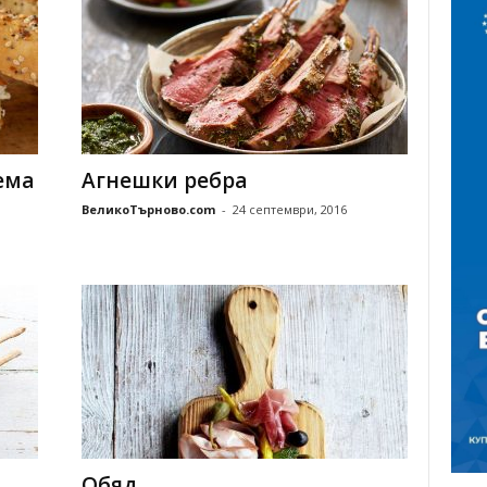
ема
Агнешки ребра
ВеликоТърново.com
-
24 септември, 2016
Обяд