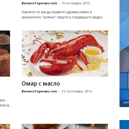
ВеликоТърново.com
-
19 октомври, 2016
Научете се как да правите здравословно и
хранително "зелено" смуути в следващото видео.
Омар с масло
ВеликоТърново.com
-
25 септември, 2016
дна
бчета,