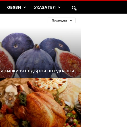
ОБЯВИ
УКАЗАТЕЛ
Последни
ка смокиня съдържа по една оса