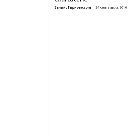
ВеликоТърново.com
-
24 септември, 2016