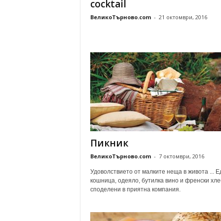
cocktail
ВеликоТърново.com
-
21 октомври, 2016
Пикник
ВеликоТърново.com
-
7 октомври, 2016
Удоволствието от малките неща в живота ... Е
кошница, одеяло, бутилка вино и френски хле
споделени в приятна компания.