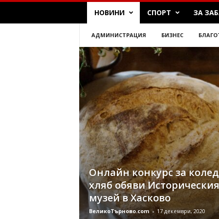
T
НОВИНИ
СПОРТ
ЗА ЗА
a
r
АДМИНИСТРАЦИЯ
БИЗНЕС
БЛАГО
n
o
v
o
Онлайн конкурс за коле
хляб обяви Историческия
музей в Хасково
ВеликоТърново.com
-
17 декември, 2020