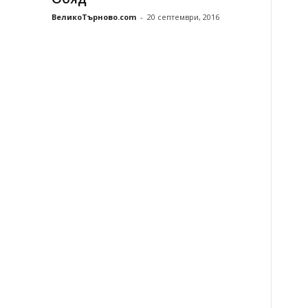
ВеликоТърново.com
-
20 септември, 2016