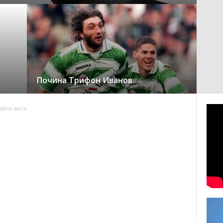
Почина Трифон Иванов
ъбни вести