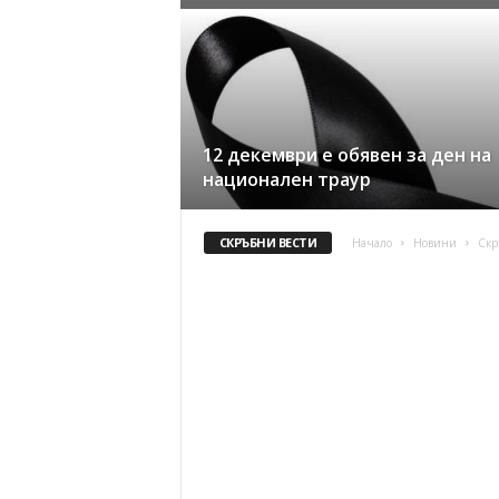
12 декември е обявен за ден на
национален траур
СКРЪБНИ ВЕСТИ
Начало
Новини
Скр