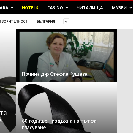
БАВА
HOTELS
CASINO
ЧИТАЛИЩА
МУЗЕИ
ТВОРИТЕЛНОСТ
БЪЛГАРИЯ
Пoчинa д-p Стeфкa Кyшeвa
та
а
60-годишен издъхна на път за
гласуване