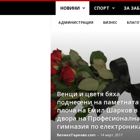
T
НОВИНИ
СПОРТ
ЗА ЗА
a
r
АДМИНИСТРАЦИЯ
БИЗНЕС
БЛАГО
n
o
v
o
Венци и цветя бяха
поднесени на паметната
плоча на Емил Шарков в
двора на Професионална
гимназия по електроник
ВеликоТърново.com
-
14 март, 2017