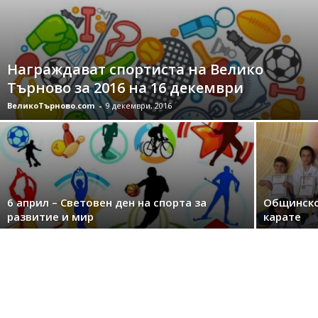
Награждават спортиста на Велико
Търново за 2016 на 16 декември
ВеликоТърново.com
-
9 декември, 2016
6 април – Световен ден на спорта за
Общинско
развитие и мир
карате