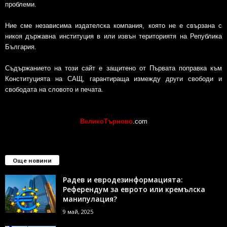
проблеми.
Ние сме независима издателска компания, която не е свързана с
никоя държавна институция в или извън териториятя на Република
България.
Съдържанието на този сайт е защитено от Първата поправка към
Конституцията на САЩ, гарантираща измежду други свободи и
свободата на словото и печата.
ВеликоТърново
.com
Още новини
Радев и евродезинформацията:
Референдум за еврото или кремълска
манипулация?
9 май, 2025