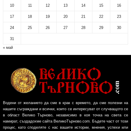
10
11
12
13
14
15
16
к
и
17
18
19
20
21
22
23
а
р
24
25
26
27
28
29
30
х
и
31
в
« май
Водени от желанието да сме в крак с времето, да сме полезни на
нашите съграждани и всички, които се интересуват от случващото се
в област Велико Търново, независимо в коя точка на света се
намират, създадохме сайта ВеликоТърново.com. Бъдете част от този
процес, като споделяте с нас вашите истории, мнения, успехи или