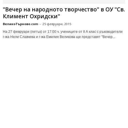
"Вечер на народното творчество" в ОУ "Св.
Климент Охридски"
ВеликоТърново.com
-
25 февруари, 2015
На 27 февруари (петък) от 17:00 ч. учениците от II А клас с ръководители
г-жа Нели Славчева и г-жа Емилия Великова ще представят "Вечер...