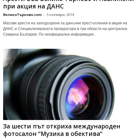
при акция на ДАНС
ВеликоТърново.com
-
5 ноември, 2014
Масови арести на заподозрени за данъчни престъпления в акция на
ДАНС и Специализираната прокуратура в три области на централна
Северна България. По неофициална информация...
Зa шecти път oткpихa мeждyнapoдeн
фoтocaлoн “Мyзикa в oбeктивa”