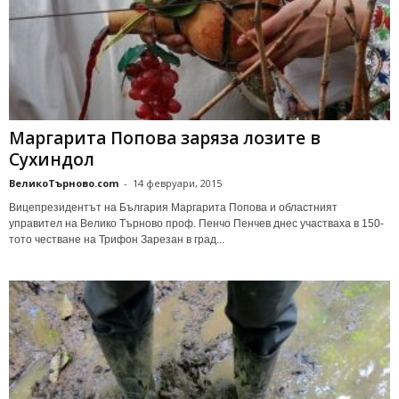
Маргарита Попова заряза лозите в
Сухиндол
ВеликоТърново.com
-
14 февруари, 2015
Вицепрезидентът на България Маргарита Попова и областният
управител на Велико Търново проф. Пенчо Пенчев днес участваха в 150-
тото честване на Трифон Зарезан в град...