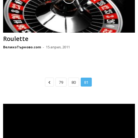
Roulette
ВеликоТърново.com
-
15 април, 2011
79
80
81