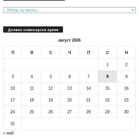
с
е
ч
е
Дневен новинарски архив
н
н
август 2026
о
в
П
В
С
Ч
П
С
Н
и
н
1
2
а
р
3
4
5
6
7
8
9
с
10
11
12
13
14
15
16
к
и
17
18
19
20
21
22
23
а
р
24
25
26
27
28
29
30
х
и
31
в
« май