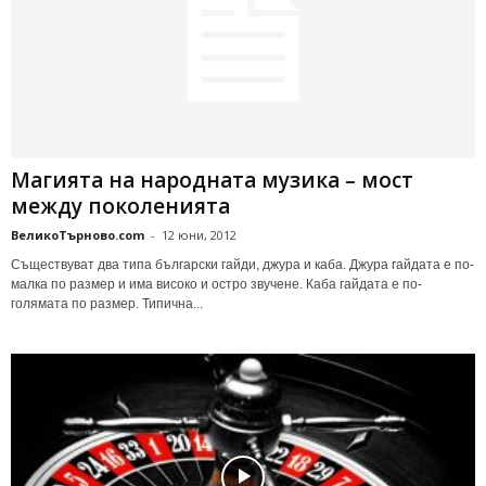
Магията на народната музика – мост
между поколенията
ВеликоТърново.com
-
12 юни, 2012
Съществуват два типа български гайди, джура и каба. Джура гайдата е по-
малка по размер и има високо и остро звучене. Каба гайдата е по-
голямата по размер. Типична...