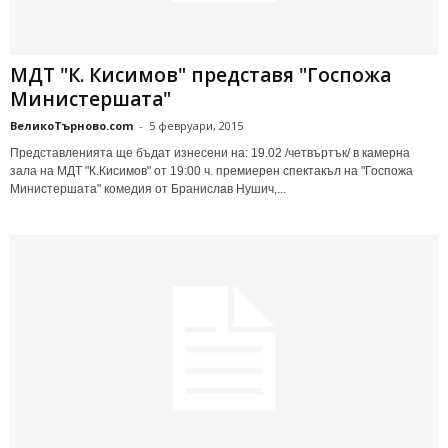
МДТ "К. Кисимов" представя "Госпожа
Министершата"
ВеликоТърново.com
-
5 февруари, 2015
Представленията ще бъдат изнесени на: 19.02 /четвъртък/ в камерна
зала на МДТ "К.Кисимов" от 19:00 ч. премиерен спектакъл на "Госпожа
Министершата" комедия от Бранислав Нушич,...