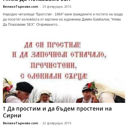
ВеликоТърново.com
-
25 февруари, 2015
Народно читалище "Братство - 1884" кани гражданите и гостите на града
да посетят изложбата от картини на художника Дамян Бумбалов, "Няма
Да Показваме SEX". Откриването...
† Да простим и дa бъдем простени на
Сирни
ВеликоТърново.com
-
22 февруари, 2015