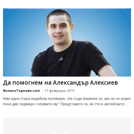
Да помогнем на Александър Алексиев
ВеликоТърново.com
-
17 февруари, 2015
Има една стара индийска поговорка: „Не съди ближния си, ако не си ходил
поне две седмици с обувките му.“ Представете си, че сте в „житейските...