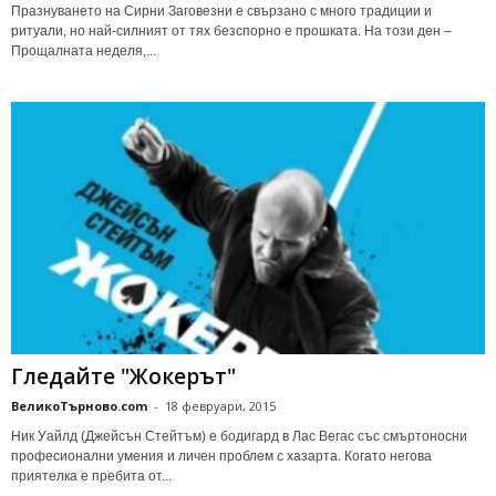
Празнуването на Сирни Заговезни е свързано с много традиции и
ритуали, но най-силният от тях безспорно е прошката. На този ден –
Прощалната неделя,...
Гледайте "Жокерът"
ВеликоТърново.com
-
18 февруари, 2015
Ник Уайлд (Джейсън Стейтъм) е бодигард в Лас Вегас със смъртоносни
професионални умения и личен проблем с хазарта. Когато негова
приятелка е пребита от...