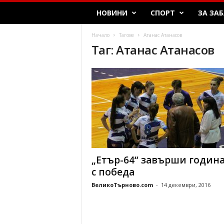
T
НОВИНИ
СПОРТ
ЗА ЗА
a
r
Начало
Тагове
Атанас Атанасов
n
Таг: Атанас Атанасов
o
v
o
„Етър-64“ завърши годин
с победа
ВеликоТърново.com
-
14 декември, 2016