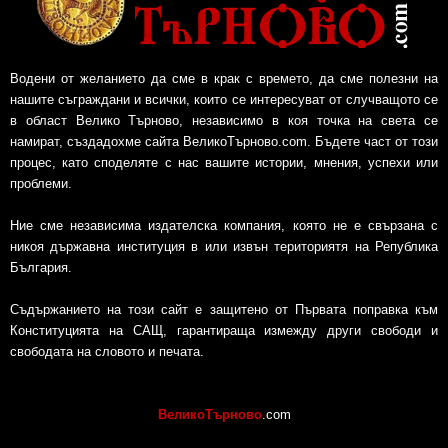
Водени от желанието да сме в крак с времето, да сме полезни на
нашите съграждани и всички, които се интересуват от случващото се
в област Велико Търново, независимо в коя точка на света се
намират, създадохме сайта ВеликоТърново.com. Бъдете част от този
процес, като споделяте с нас вашите истории, мнения, успехи или
проблеми.
Ние сме независима издателска компания, която не е свързана с
никоя държавна институция в или извън териториятя на Република
България.
Съдържанието на този сайт е защитено от Първата поправка към
Конституцията на САЩ, гарантираща измежду други свободи и
свободата на словото и печата.
ВеликоТърново
.com