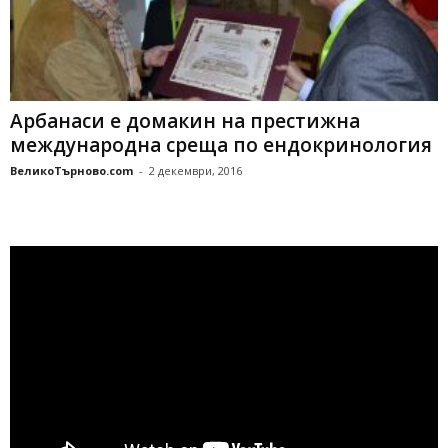
Арбанаси е домакин на престижна
международна среща по ендокринология
ВеликоТърново.com
-
2 декември, 2016