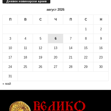
Дневен новинарски архив
н
н
август 2026
о
в
П
В
С
Ч
П
С
Н
и
н
1
2
а
р
3
4
5
6
7
8
9
с
10
11
12
13
14
15
16
к
и
17
18
19
20
21
22
23
а
р
24
25
26
27
28
29
30
х
и
31
в
« май