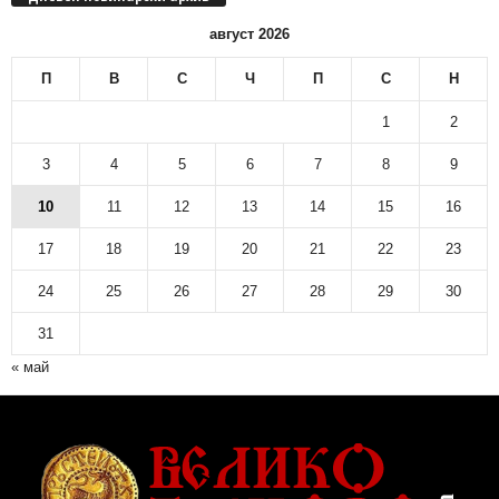
н
август 2026
о
в
П
В
С
Ч
П
С
Н
и
н
1
2
а
р
3
4
5
6
7
8
9
с
10
11
12
13
14
15
16
к
и
17
18
19
20
21
22
23
а
р
24
25
26
27
28
29
30
х
и
31
в
« май