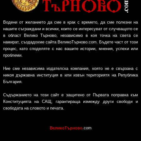
Водени от желанието да сме в крак с времето, да сме полезни на
нашите съграждани и всички, които се интересуват от случващото се
в област Велико Търново, независимо в коя точка на света се
намират, създадохме сайта ВеликоТърново.com. Бъдете част от този
процес, като споделяте с нас вашите истории, мнения, успехи или
проблеми.
Ние сме независима издателска компания, която не е свързана с
никоя държавна институция в или извън териториятя на Република
България.
Съдържанието на този сайт е защитено от Първата поправка към
Конституцията на САЩ, гарантираща измежду други свободи и
свободата на словото и печата.
ВеликоТърново
.com