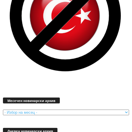
Месечен
новинарски
Месечен новинарски архив
архив
Дневен новинарски архив