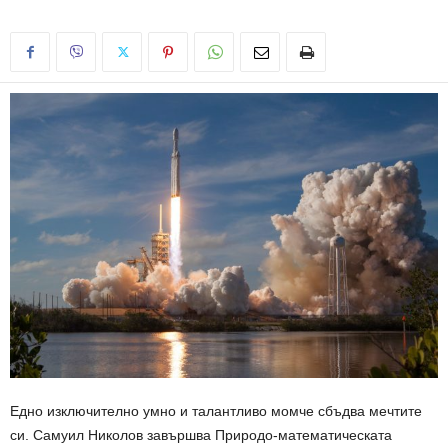
Едно изключително умно и талантливо момче сбъдва мечтите
си. Самуил Николов завършва Природо-математическата