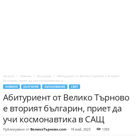
Начало
Новини
България
Абитуриент от Велико Търново е вторият
българин, приет да учи космонавтика в...
НОВИНИ
БЪЛГАРИЯ
ОБРАЗОВАНИЕ
СВЯТ
Абитуриент от Велико Търново
е вторият българин, приет да
учи космонавтика в САЩ
Публикувано от
ВеликоТърново.com
-
18 май, 2023
1393