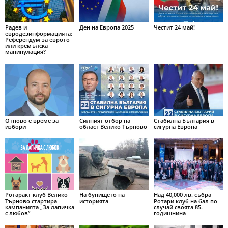
Радев и
Ден на Европа 2025
Честит 24 май!
евродезинформацията:
Референдум за еврото
или кремълска
манипулация?
Отново е време за
Силният отбор на
Стабилна България в
избори
област Велико Търново
сигурна Европа
Ротаракт клуб Велико
На бунището на
Над 40,000 лв. събра
Търново стартира
историята
Ротари клуб на бал по
кампанията „За лапичка
случай своята 85-
с любов”
годишнина