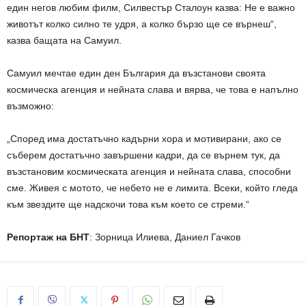
един негов любим филм, Силвестър Сталоун казва: Не е важно
животът колко силно те удря, а колко бързо ще се върнеш“,
казва бащата на Самуил.
Самуил мечтае един ден България да възстанови своята
космическа агенция и нейната слава и вярва, че това е напълно
възможно:
„Според има достатъчно кадърни хора и мотивирани, ако се
съберем достатъчно завършени кадри, да се върнем тук, да
възстановим космическата агенция и нейната слава, способни
сме. Живея с мотото, че небето не е лимита. Всеки, който гледа
към звездите ще надскочи това към което се стреми.“
Репортаж на БНТ
: Зорница Илиева, Даниел Гачков