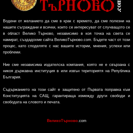
Водени от желанието да сме в крак с времето, да сме полезни на
нашите съграждани и всички, които се интересуват от случващото се
в област Велико Търново, независимо в коя точка на света се
намират, създадохме сайта ВеликоТърново.com. Бъдете част от този
процес, като споделяте с нас вашите истории, мнения, успехи или
проблеми.
Ние сме независима издателска компания, която не е свързана с
никоя държавна институция в или извън териториятя на Република
България.
Съдържанието на този сайт е защитено от Първата поправка към
Конституцията на САЩ, гарантираща измежду други свободи и
свободата на словото и печата.
ВеликоТърново
.com