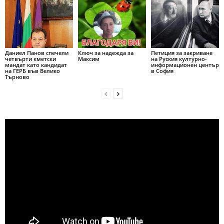
Даниел Панов спечели
Ключ за надежда за
Петиция за закриване
четвърти кметски
Максим
на Руския културно-
мандат като кандидат
информационен център
на ГЕРБ във Велико
в София
Търново