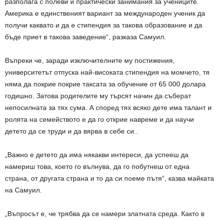
разполага с полеви и практически занимания за учениците.
Америка е единственият вариант за международен ученик да
получи каквато и да е стипендия за такова образование и да
бъде приет в такова заведение“, разказа Самуил.
Въпреки че, заради изключителните му постижения,
университетът отпуска най-високата стипендия на момчето, тя
няма да покрие покрие таксата за обучение от 65 000 долара
годишно. Затова родителите му търсят начин да съберат
непосилната за тях сума. А според тях всяко дете има талант и
ролята на семейството е да го открие навреме и да научи
детето да се труди и да вярва в себе си..
„Важно е детето да има някакви интереси, да успееш да
намериш това, което го вълнува, да го побутнеш от една
страна, от другата страна и то да си поеме пътя“, казва майката
на Самуил.
„Въпросът е, че трябва да се намери златната среда. Както в