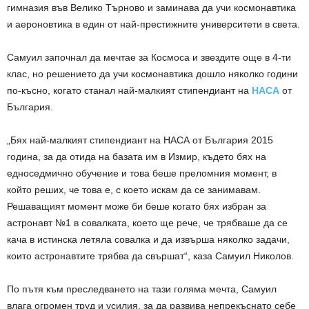
гимназия във Велико Търново и заминава да учи космонавтика
и аероновтика в един от най-престижните университети в света.
Самуил започнал да мечтае за Космоса и звездите още в 4-ти
клас, но решението да учи космонавтика дошло няколко години
по-късно, когато станал най-малкият стипендиант на
НАСА
от
България.
„Бях най-малкият стипендиант на НАСА от България 2015
година, за да отида на базата им в Измир, където бях на
едноседмично обучение и това беше преломния момент, в
който реших, че това е, с което искам да се занимавам.
Решаващият момент може би беше когато бях избран за
астронавт №1 в совалката, което ще рече, че трябваше да се
кача в истинска летяла совалка и да извърша няколко задачи,
които астронавтите трябва да свършат“, каза Самуил Николов.
По пътя към преследването на тази голяма мечта, Самуил
влага огромен труд и усилия, за да развива непрекъснато себе