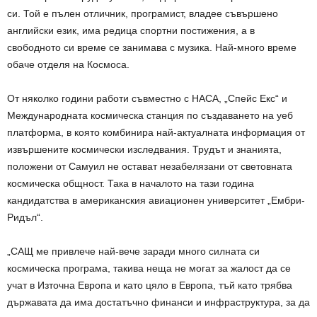
си. Той е пълен отличник, програмист, владее съвършено
английски език, има редица спортни постижения, а в
свободното си време се занимава с музика. Най-много време
обаче отделя на Космоса.
От няколко години работи съвместно с НАСА, „Спейс Екс“ и
Международната космическа станция по създаването на уеб
платформа, в която комбинира най-актуалната информация от
извършените космически изследвания. Трудът и знанията,
положени от Самуил не остават незабелязани от световната
космическа общност. Така в началото на тази година
кандидатства в американския авиационен университет „Ембри-
Ридъл“.
„САЩ ме привлече най-вече заради много силната си
космическа програма, такива неща не могат за жалост да се
учат в Източна Европа и като цяло в Европа, тъй като трябва
държавата да има достатъчно финанси и инфраструктура, за да