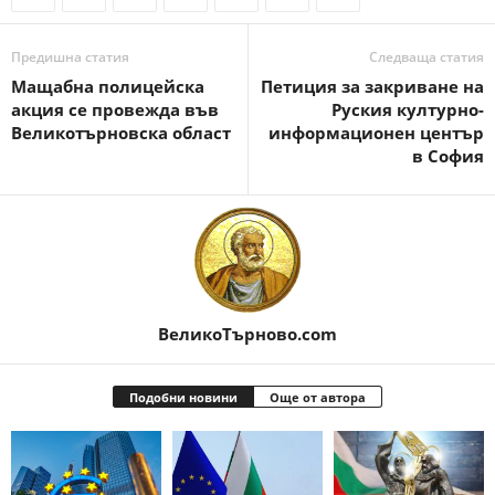
Предишна статия
Следваща статия
Мащабна полицейска
Петиция за закриване на
акция се провежда във
Руския културно-
Великотърновска област
информационен център
в София
ВеликоТърново.com
Подобни новини
Още от автора