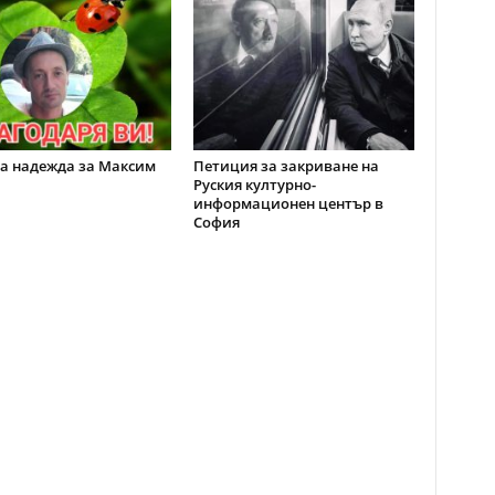
а надежда за Максим
Петиция за закриване на
Руския културно-
информационен център в
София