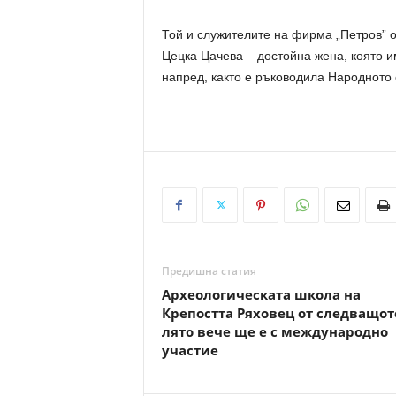
Той и служителите на фирма „Петров” 
Цецка Цачева – достойна жена, която и
напред, както е ръководила Народното
Предишна статия
Археологическата школа на
Крепостта Ряховец от следващот
лято вече ще е с международно
участие