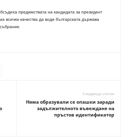
обсъдиха предимствата на кандидата за президент
ма всички качества да води българската държава
 събрание.
Следваща статия
Няма образували се опашки заради
о
задължителното въвеждане на
пръстов идентификатор