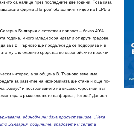
аквито са налице през последните две години. Това каза
шивашката фирма „Петров” областният лидер на ГЕРБ и
 Северна България с естествен прираст – близо 40%
а година, много млади хора идват и от други градове,
реда във В. Търново ще продължи да се подобрява и в
мите му с вложените средства по европейските проекти
чески интерес, а за община В. Търново вече има
едата за развитие на икономиката ще стане и още по-
ла „Хемус” и построяването на високоскоростния път
коментира с ръководството на фирма „Петров“ Даниел
държавата, единодушни бяха присъствашиге. „Нека
ойто България, общините, градовете и селата