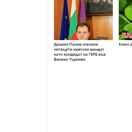
Даниел Панов спечели
Ключ з
четвърти кметски мандат
като кандидат на ГЕРБ във
Велико Търново