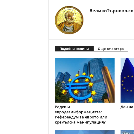
ВеликоТърново.c
Подобни новини
Още от автора
Радев и
Ден на
евродезинформацията:
Референдум за еврото или
кремълска манипулация?