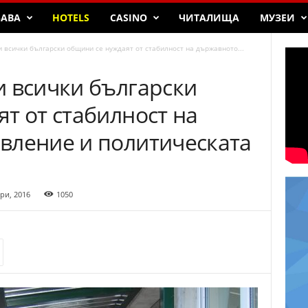
БАВА
HOTELS
CASINO
ЧИТАЛИЩА
МУЗЕИ
 всички български общини се нуждаят от стабилност на държавното...
и всички български
т от стабилност на
вление и политическата
ри, 2016
1050