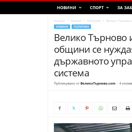
T
НОВИНИ
СПОРТ
ЗА ЗА
a
r
Начало
Новини
Политика
Велико Търново и
n
НОВИНИ
ПОЛИТИКА
o
Велико Търново 
v
o
общини се нуждая
държавното упра
система
Публикувано от
ВеликоТърново.com
-
4 ноемв