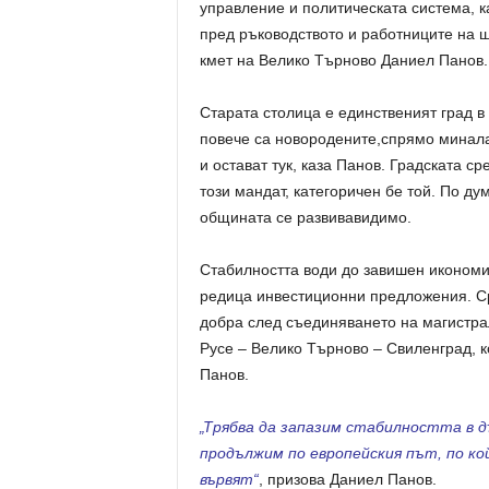
управление и политическата система, к
пред ръководството и работниците на 
кмет на Велико Търново Даниел Панов.
Старата столица е единственият град в
повече са новородените,спрямо миналат
и остават тук, каза Панов. Градската с
този мандат, категоричен бе той. По ду
общината се развивавидимо.
Стабилността води до завишен икономи
редица инвестиционни предложения. Ср
добра след съединяването на магистра
Русе – Велико Търново – Свиленград, 
Панов.
„Трябва да запазим стабилността в 
продължим по европейския път, по к
вървят“
, призова Даниел Панов.