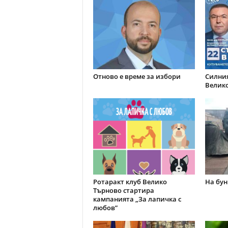
Отново е време за избори
Силния
Велик
Ротаракт клуб Велико
На бун
Търново стартира
кампанията „За лапичка с
любов”