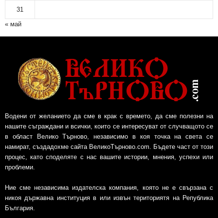
31
« май
Водени от желанието да сме в крак с времето, да сме полезни на
нашите съграждани и всички, които се интересуват от случващото се
в област Велико Търново, независимо в коя точка на света се
намират, създадохме сайта ВеликоТърново.com. Бъдете част от този
процес, като споделяте с нас вашите истории, мнения, успехи или
проблеми.
Ние сме независима издателска компания, която не е свързана с
никоя държавна институция в или извън териториятя на Република
България.