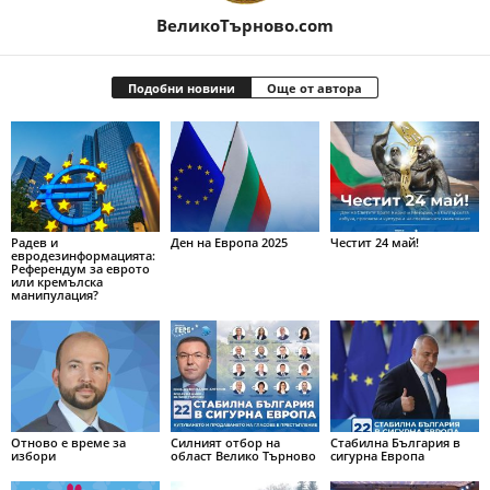
ВеликоТърново.com
Подобни новини
Още от автора
Радев и
Ден на Европа 2025
Честит 24 май!
евродезинформацията:
Референдум за еврото
или кремълска
манипулация?
Отново е време за
Силният отбор на
Стабилна България в
избори
област Велико Търново
сигурна Европа