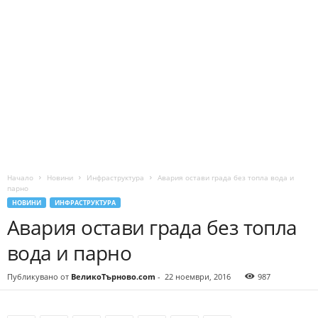
Начало
Новини
Инфраструктура
Авария остави града без топла вода и
парно
НОВИНИ
ИНФРАСТРУКТУРА
Авария остави града без топла
вода и парно
Публикувано от
ВеликоТърново.com
-
22 ноември, 2016
987