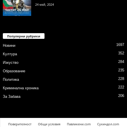
24 май, 2024
Популярни рубрики
1697
Новини
352
Култура
284
Изкуство
235
Образование
228
Политика
222
Криминална хроника
206
За Забава
Поверителност
Общи условия
Павликени.com
Сухиндол.com