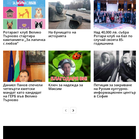
Ротаракт клуб Велико
На бунището на
Над 40,000 лв. събра
Търново стартира
историята
Ротари клуб на бал по
кампанията „За лапичка
случай своята 85-
с любов”
годишнина
Даниел Панов спечели
Ключ за надежда за
Петиция за закриване
четвърти кметски
Максим
на Руския културно-
мандат като кандидат
информационен център
на ГЕРБ във Велико
в София
Търново