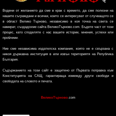
Водени от желанието да сме в крак с времето, да сме полезни на
нашите съграждани и всички, които се интересуват от случващото се
в област Велико Търново, независимо в коя точка на света се
намират, създадохме сайта ВеликоТърново.com. Бъдете част от този
процес, като споделяте с нас вашите истории, мнения, успехи или
проблеми.
Ние сме независима издателска компания, която не е свързана с
никоя държавна институция в или извън териториятя на Република
България.
Съдържанието на този сайт е защитено от Първата поправка към
Конституцията на САЩ, гарантираща измежду други свободи и
свободата на словото и печата.
ВеликоТърново
.com