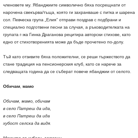
членовете му. Ябанджиите символично бяха посрещнати от
нарочена свекърва/тъща, която ги захранваше с питка и шарена
сол. Певческа група „Елия” отправи поздрав с подбрани и
специално подготвени песни за случая, а ръководителката на
групата г-жа Гинка Драганова рецитира авторски стихове, като
едно от стихотворенията може да бъде прочетено по-долу.
Тъй като отзивите бяха положителни, се реши тържеството да
стане традиция на пенсионерския клуб, като се нарече за
следващата година да се съберат повече ябанджии от селото.
Обичам
,
мамо
Обичам, мамо, обичам
в село Патреш да ида,
в село Патреш да ида
хубост селска да видя.
Момите са хубави, засмени