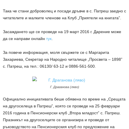
Така че стани доброволец и посади дръвче в с. Патреш заедно с
читателите и малките членове на Клуб „Приятели на книгата”.
Засаждането ще се проведе на 19 март 2016 г. Дарение може
да се направи онлайн
тук
.
За повече информация, моля свържете се с Маргарита
Захариева, Секретар на Народно читалище „Просвета – 1898”
с. Патреш, на тел.: 06130/ 63-12 и 0886-561-500.
Г. Драганова (ляво)
Официално инициативата беше обявена по време на „Срещата
на другоселеца в Патреш”, която се проведе на 25 февруари
2016 година в Пенсионерски клуб „Втора младост” с. Патреш.
Празникът на другоселците се организира и проведе от
ръководството на Пенсионерския клуб по предложение на