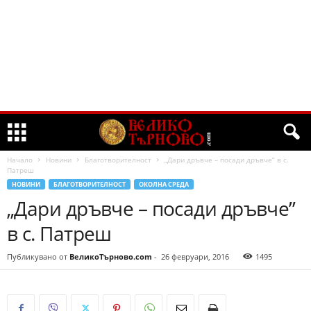
Начало
Новини
Благотворителност
„Дари дръвче – посади дръвче” в с.
Патреш
НОВИНИ
БЛАГОТВОРИТЕЛНОСТ
ОКОЛНА СРЕДА
„Дари дръвче – посади дръвче”
в с. Патреш
Публикувано от
ВеликоТърново.com
-
26 февруари, 2016
1495