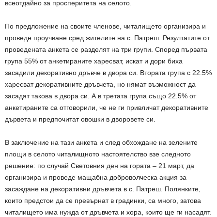
всеотдайно за просперитета на селото.
По предложение на своите членове, читалището организира и
проведе проучване сред жителите на с. Патреш. Резултатите от
проведената анкета се разделят на три групи. Според първата
група 55% от анкетираните харесват, искат и дори биха
засадили декоративно дръвче в двора си. Втората група с 22.5%
харесват декоративните дръвчета, но нямат възможност да
засадят такова в двора си. А в третата група също 22.5% от
анкетираните са отговорили, че не ги привличат декоративните
дървета и предпочитат овошки в дворовете си.
В заключение на тази анкета и след обхождане на зелените
площи в селото читалищното настоятелство взе следното
решение: по случай Световния ден на гората – 21 март, да
организира и проведе мащабна доброволческа акция за
засаждане на декоративни дръвчета в с. Патреш. Полянките,
които предстои да се превърнат в градинки, са много, затова
читалището има нужда от дръвчета и хора, които ще ги насадят.