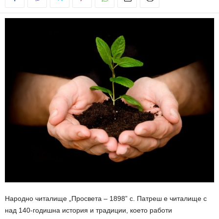
Народно читалище „Просвета – 1898” с. Патреш е читалище с
над 140-годишна история и традиции, което работи