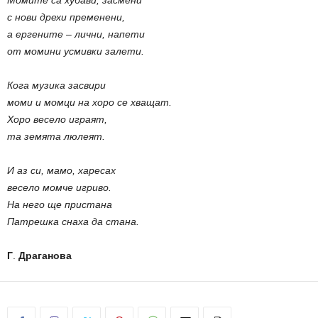
с нови дрехи пременени,
а ергените – лични, напети
от момини усмивки залети.
Кога музика засвири
моми и момци на хоро се хващат.
Хоро весело играят,
та земята люлеят.
И аз си, мамо, харесах
весело момче игриво.
На него ще пристана
Патрешка снаха да стана.
Г
.
Драганова