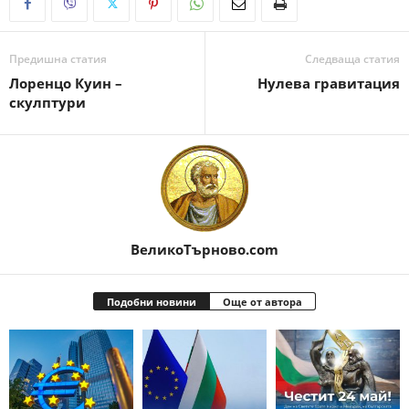
Предишна статия
Следваща статия
Лоренцо Куин –
Нулева гравитация
скулптури
ВеликоТърново.com
Подобни новини
Още от автора