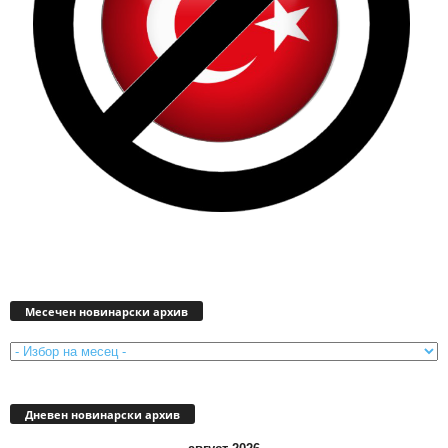
Месечен
новинарски
Месечен новинарски архив
архив
Дневен новинарски архив