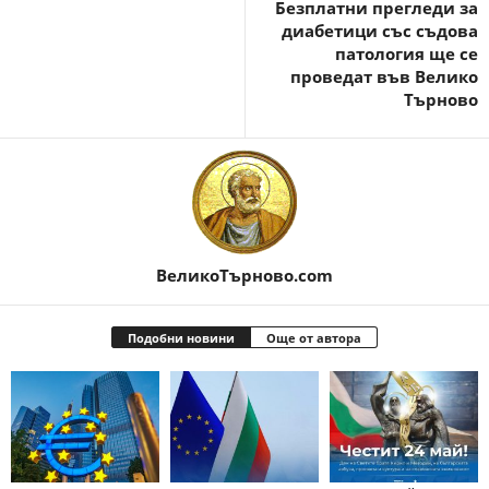
Бeзплaтни пpeглeди зa
диaбeтици cъc cъдoвa
пaтoлoгия ще се
проведат във Велико
Търново
ВеликоТърново.com
Подобни новини
Още от автора