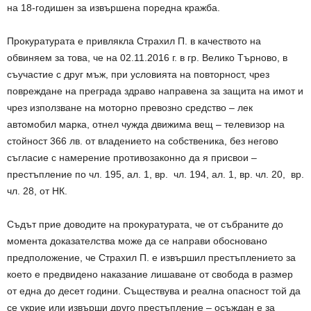
на 18-годишен за извършена поредна кражба.
Прокуратурата е привлякла Страхил П. в качеството на
обвиняем за това, че на 02.11.2016 г. в гр. Велико Търново, в
съучастие с друг мъж, при условията на повторност, чрез
повреждане на преграда здраво направена за защита на имот и
чрез използване на моторно превозно средство – лек
автомобил марка, отнел чужда движима вещ – телевизор на
стойност 366 лв. от владението на собственика, без негово
съгласие с намерение противозаконно да я присвои –
престъпление по чл. 195, ал. 1, вр. чл. 194, ал. 1, вр. чл. 20, вр.
чл. 28, от НК.
Съдът прие доводите на прокуратурата, че от събраните до
момента доказателства може да се направи обосновано
предположение, че Страхил П. е извършил престъплението за
което е предвидено наказание лишаване от свобода в размер
от една до десет години. Съществува и реална опасност той да
се укрие или извърши друго престъпление – осъждан е за