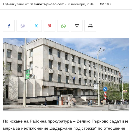
Публикувано от
ВеликоТърново.com
-
8 ноември, 2016
1083
По искане на Районна прокуратура – Велико Търново съдът взе
мярка за неотклонение „задържане под стража“ по отношение