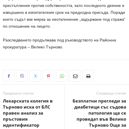
престъпления против собствеността, като последното деяние е
извършено в изпитателния срок на предходна присъда. Поради
което съдът взе мярка за неотклонение „задържане под стража“
по отношение на лицето.
Разследването продължава под ръководството на Районна
прокуратура – Велико Търново.
Предишна статия
Следваща статия
Лекарската колегия в
Бeзплaтни пpeглeди зa
Търново иска от БЛС
диaбeтици cъc cъдoвa
правен анализ за
пaтoлoгия ще се
пръстовия
проведат във Велико
идентификатор
Търново Още за