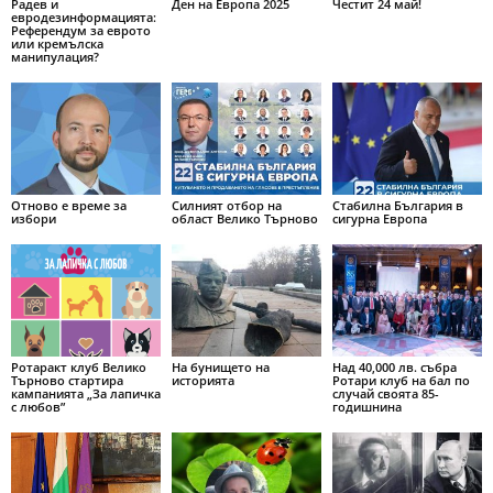
Радев и
Ден на Европа 2025
Честит 24 май!
евродезинформацията:
Референдум за еврото
или кремълска
манипулация?
Отново е време за
Силният отбор на
Стабилна България в
избори
област Велико Търново
сигурна Европа
Ротаракт клуб Велико
На бунището на
Над 40,000 лв. събра
Търново стартира
историята
Ротари клуб на бал по
кампанията „За лапичка
случай своята 85-
с любов”
годишнина