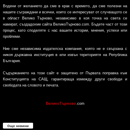
Водени от желанието да сме в крак с времето, да сме полезни на
нашите съграждани и всички, които се интересуват от случващото се
в област Велико Търново, независимо в коя точка на света се
намират, създадохме сайта ВеликоТърново.com. Бъдете част от този
процес, като споделяте с нас вашите истории, мнения, успехи или
проблеми.
Ние сме независима издателска компания, която не е свързана с
никоя държавна институция в или извън териториятя на Република
България.
Съдържанието на този сайт е защитено от Първата поправка към
Конституцията на САЩ, гарантираща измежду други свободи и
свободата на словото и печата.
ВеликоТърново
.com
Още новини