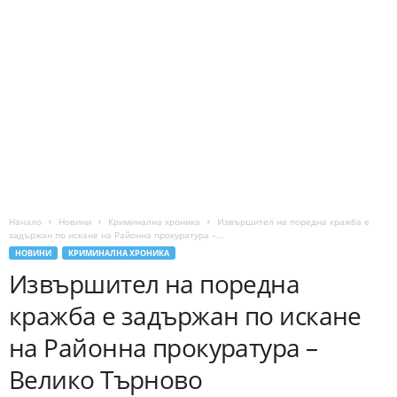
Начало
Новини
Криминална хроника
Извършител на поредна кражба е
задържан по искане на Районна прокуратура –...
НОВИНИ
КРИМИНАЛНА ХРОНИКА
Извършител на поредна
кражба е задържан по искане
на Районна прокуратура –
Велико Търново