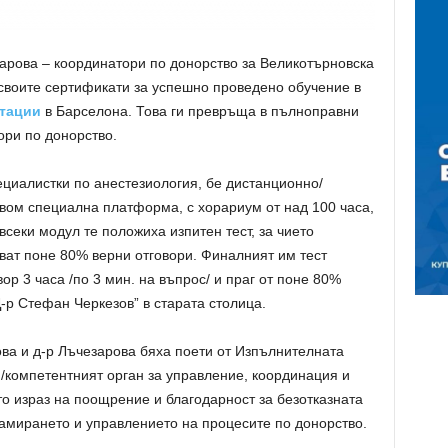
арова – координатори по донорство за Великотърновска
своите сертификати за успешно проведено обучение в
нтации
в Барселона. Това ги превръща в пълноправни
ри по донорство.
циалистки по анестезиология, бе дистанционно/
твом специална платформа, с хорариум от над 100 часа,
 всеки модул те положиха изпитен тест, за чието
ват поне 80% верни отговори. Финалният им тест
ор 3 часа /по 3 мин. на въпрос/ и праг от поне 80%
р Стефан Черкезов” в старата столица.
ва и д-р Лъчезарова бяха поети от Изпълнителната
/компетентният орган за управление, координация и
то израз на поощрение и благодарност за безотказната
ламирането и управлението на процесите по донорство.