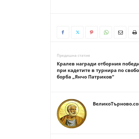
Предишна статия
Кралев награди отборния побед
при кадетите в турнира по своб
борба „Янчо Патриков“
ВеликоТърново.c