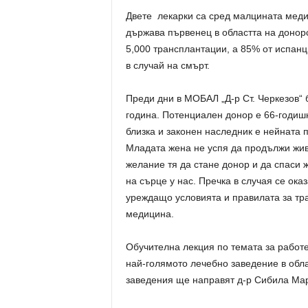
Двете лекарки са сред малцината медиц
държава първенец в областта на донорс
5,000 трансплантации, а 85% от испанц
в случай на смърт.
Преди дни в МОБАЛ „Д-р Ст. Черкезов“ 
година. Потенциален донор е 66-годишн
близка и законен наследник е нейната 
Младата жена не успя да продължи живо
желание тя да стане донор и да спаси 
на сърце у нас. Пречка в случая се ок
уреждащо условията и правилата за тра
медицина.
Обучителна лекция по темата за работ
най-голямото лечебно заведение в обла
заведения ще направят д-р Сибила Мар