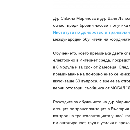
Д-р Сибила Маринова и д-р Ваня Лъчез
област преди броени часове получиха 
Института по донорство и транспла
международни обучители на координато
Обучението, което преминаха двете спе
електронно в Интернет среда, посредс
в 6 модула и за срок от 2 месеца. След
преминаване на по-горно ниво се изиск
включваше 60 въпроса, с време за отгов
верни отговори, съобщиха от МОБАЛ “Д-
Разходите за обучението на д-р Марино
агенция по трансплантация в България 
контрол на трансплантацията у нас/, ка
им ангажираност, труд и усилия в прок