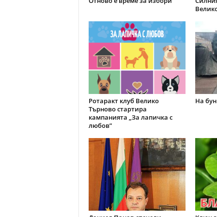
Отново е време за избори
Силния
Велик
Ротаракт клуб Велико
На бун
Търново стартира
кампанията „За лапичка с
любов”