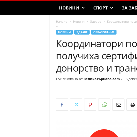
T
НОВИНИ
СПОРТ
ЗА ЗА
a
r
Начало
Новини
Здраве
Координатори по до
n
и...
o
НОВИНИ
ЗДРАВЕ
ОБРАЗОВАНИЕ
v
Координатори по 
o
получиха сертифи
донорство и тра
Публикувано от
ВеликоТърново.com
-
16 деке