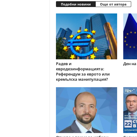
Подобни новини
Още от автора
Радев и
Ден на
евродезинформацията:
Референдум за еврото или
кремълска манипулация?