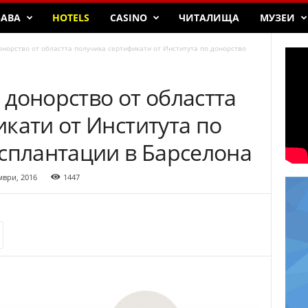
БАВА
HOTELS
CASINO
ЧИТАЛИЩА
МУЗЕИ
норство от областта получиха сертификати от Института по донорство
донорство от областта
кати от Института по
нсплантации в Барселона
мври, 2016
1447