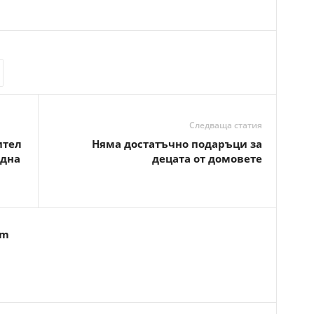
Следваща статия
ител
Няма достатъчно подаръци за
одна
децата от домовете
om