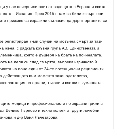
и у нас почерпили опит от водещата в Европа и света
твото – Испания. През 2015 г. там са били извършени
ите приживе са изразили съгласие да дарят органите си
бе регистриран 7-ми случай на мозъчна смърт за тази
а жена, с рядката кръвна група АВ. Единствената й
племенница, която е дъщеря на брата на починалата.
та на леля си след смъртта, въпреки изричното ѝ
живота на поне един от 24-те потенциални реципиенти
аза действащото към момента законодателство,
нсплантация на органи, тъкани и клетки в хуманната
ещите медици и професионалисти по здравни грижи в
ст Велико Търново и техни колеги от други лечебни
инова и д-р Ваня Лъчезарова.