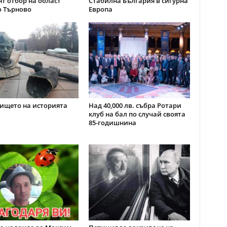
т отбор на област
Стабилна България в сигурна
о Търново
Европа
ището на историята
Над 40,000 лв. събра Ротари
клуб на бал по случай своята
85-годишнина