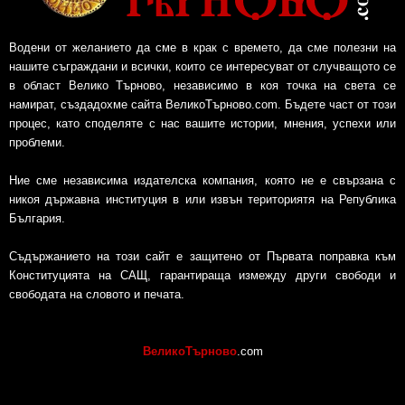
Водени от желанието да сме в крак с времето, да сме полезни на
нашите съграждани и всички, които се интересуват от случващото се
в област Велико Търново, независимо в коя точка на света се
намират, създадохме сайта ВеликоТърново.com. Бъдете част от този
процес, като споделяте с нас вашите истории, мнения, успехи или
проблеми.
Ние сме независима издателска компания, която не е свързана с
никоя държавна институция в или извън териториятя на Република
България.
Съдържанието на този сайт е защитено от Първата поправка към
Конституцията на САЩ, гарантираща измежду други свободи и
свободата на словото и печата.
ВеликоТърново
.com