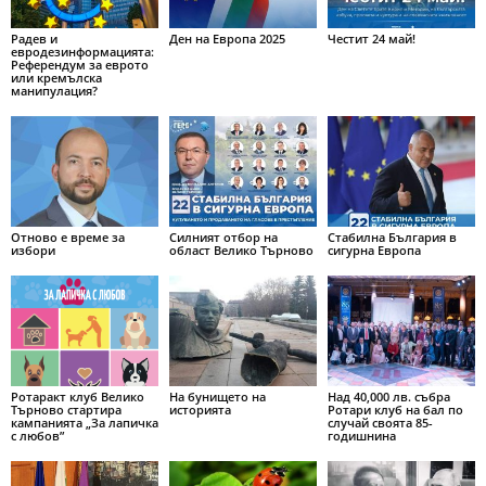
Радев и
Ден на Европа 2025
Честит 24 май!
евродезинформацията:
Референдум за еврото
или кремълска
манипулация?
Отново е време за
Силният отбор на
Стабилна България в
избори
област Велико Търново
сигурна Европа
Ротаракт клуб Велико
На бунището на
Над 40,000 лв. събра
Търново стартира
историята
Ротари клуб на бал по
кампанията „За лапичка
случай своята 85-
с любов”
годишнина