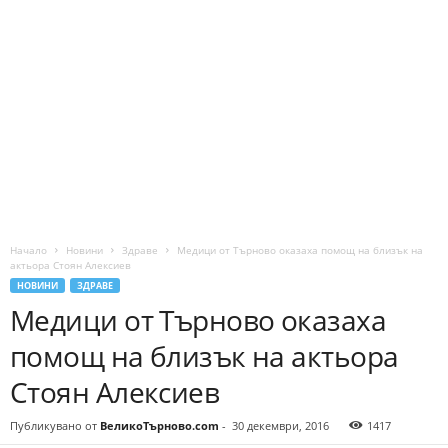
Начало
Новини
Здраве
Медици от Търново оказаха помощ на близък на
актьора Стоян Алексиев
НОВИНИ
ЗДРАВЕ
Медици от Търново оказаха
помощ на близък на актьора
Стоян Алексиев
Публикувано от
ВеликоТърново.com
-
30 декември, 2016
1417