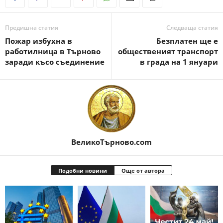
Предишна статия
Следваща статия
Пожар избухна в
Безплатен ще е
работилница в Търново
общественият транспорт
заради късо съединение
в града на 1 януари
ВеликоТърново.com
Подобни новини
Още от автора