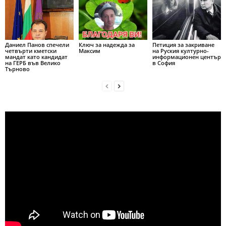
Даниел Панов спечели
Ключ за надежда за
Петиция за закриване
четвърти кметски
Максим
на Руския културно-
мандат като кандидат
информационен център
на ГЕРБ във Велико
в София
Търново