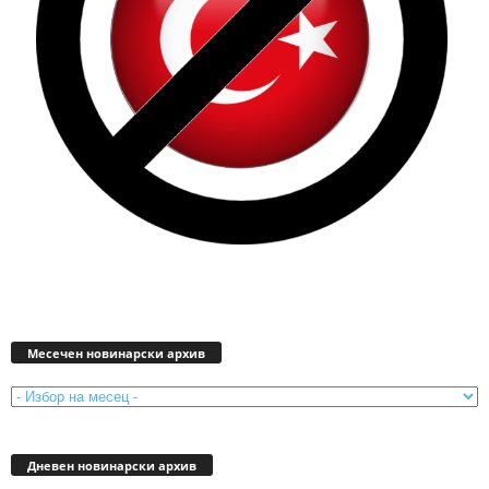
Месечен
новинарски
Месечен новинарски архив
архив
Дневен новинарски архив