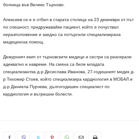
болница във Велико Търново.
Алексиев се е е отбил в старата столица на 23 декември от път
по спешност, придружавайки пациент, който е почуствал
неразположение и заедно са потърсили специализирана
медицинска помощ.
Дежурният екип от търновските медици и сестри са реагирали
адекватно и навреме. На смяна са били младата
специализантка д-р Десислава Иванова, 27-годишният медик д-
р Тихомир Стоев, който специaлизиpa кapдиoлoгия в МОБАЛ и
д-р Даниела Пурчева, дългогодишен специалист по
кардиология и вътрешни болести.