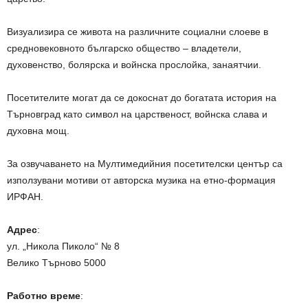
Визуализира се живота на различните социални слоеве в
средновековното българско общество – владетели,
духовенство, болярска и войнска прослойка, занаятчии.
Посетителите могат да се докоснат до богатата история на
Търновград като символ на царственост, войнска слава и
духовна мощ.
За озвучаването на Мултимедийния посетителски център са
използувани мотиви от авторска музика на етно-формация
ИРФАН.
Адрес
:
ул. „Никола Пиколо“
№
8
Велико Търново 5000
Работно време
: