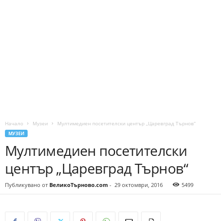
Начало
Музеи
Мултимедиен посетителски център „Царевград Търнов“
МУЗЕИ
Мултимедиен посетителски
център „Царевград Търнов“
Публикувано от
ВеликоТърново.com
-
29 октомври, 2016
5499