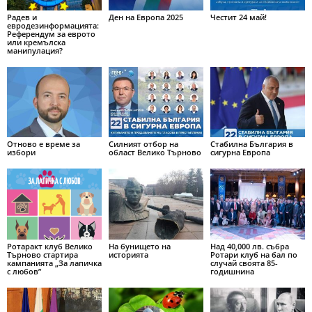
Радев и
Ден на Европа 2025
Честит 24 май!
евродезинформацията:
Референдум за еврото
или кремълска
манипулация?
Отново е време за
Силният отбор на
Стабилна България в
избори
област Велико Търново
сигурна Европа
Ротаракт клуб Велико
На бунището на
Над 40,000 лв. събра
Търново стартира
историята
Ротари клуб на бал по
кампанията „За лапичка
случай своята 85-
с любов”
годишнина