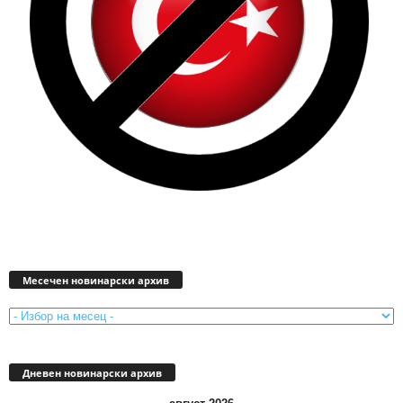
Месечен
новинарски
Месечен новинарски архив
архив
Дневен новинарски архив