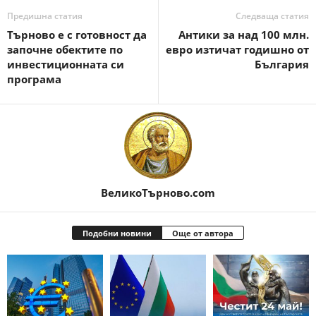
Предишна статия
Следваща статия
Търново е с готовност да
Антики за над 100 млн.
започне обектите по
евро изтичат годишно от
инвестиционната си
България
програма
ВеликоТърново.com
Подобни новини
Още от автора