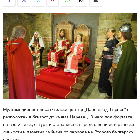
Мултимедийният посетителски център „Царевград Търнов“ е
разположен в близост до хълма Царевец. В него под формата
на восъчни скулптури и стенописи са представени исторически
личности и паметни събития от периода на Второто българско
царство.