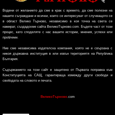
Водени от желанието да сме в крак с времето, да сме полезни на
нашите съграждани и всички, които се интересуват от случващото се
в област Велико Търново, независимо в коя точка на света се
намират, създадохме сайта ВеликоТърново.com. Бъдете част от този
процес, като споделяте с нас вашите истории, мнения, успехи или
проблеми.
Ние сме независима издателска компания, която не е свързана с
никоя държавна институция в или извън териториятя на Република
България.
Съдържанието на този сайт е защитено от Първата поправка към
Конституцията на САЩ, гарантираща измежду други свободи и
свободата на словото и печата.
ВеликоТърново
.com