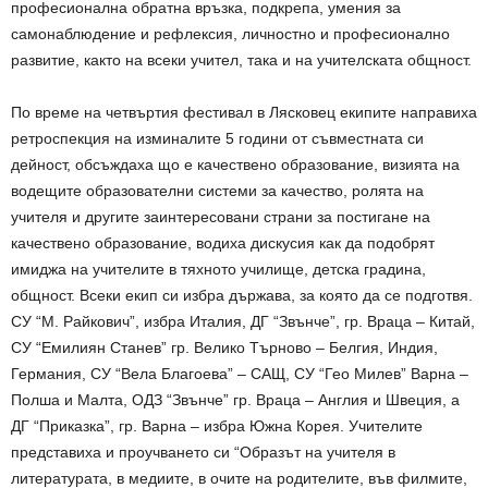
професионална обратна връзка, подкрепа, умения за
самонаблюдение и рефлексия, личностно и професионално
развитие, както на всеки учител, така и на учителската общност.
По време на четвъртия фестивал в Лясковец екипите направиха
ретроспекция на изминалите 5 години от съвместната си
дейност, обсъждаха що е качествено образование, визията на
водещите образователни системи за качество, ролята на
учителя и другите заинтересовани страни за постигане на
качествено образование, водиха дискусия как да подобрят
имиджа на учителите в тяхното училище, детска градина,
общност. Всеки екип си избра държава, за която да се подготвя.
СУ “М. Райкович”, избра Италия, ДГ “Звънче”, гр. Враца – Китай,
СУ “Емилиян Станев” гр. Велико Търново – Белгия, Индия,
Германия, СУ “Вела Благоева” – САЩ, СУ “Гео Милев” Варна –
Полша и Малта, ОДЗ “Звънче” гр. Враца – Англия и Швеция, а
ДГ “Приказка”, гр. Варна – избра Южна Корея. Учителите
представиха и проучването си “Образът на учителя в
литературата, в медиите, в очите на родителите, във филмите,