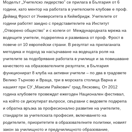
Моделът „Учителско лидерство” се прилага в България от 6
години, като ментор на работата в учителските клубове е проф.
Дейвид Фрост от Университета в Кеймбридж. Учителите от
години работят заедно с представителите на Институт
„Отворено общество” и с колеги от Международната мрежа на
водещите учители, подкрепяна и развивана от проф. Фрост в
повече от 10 европейски страни. В резултат на прилаганата
методика и подход за насърчаване на водещата роля на
учителите за подобряване работата в училище и за повишаване
качеството на образователните резултати, в България
функционират 8 клуба на активни учители – по два в градовете
Велико Търново и Враца, три в морската столица Варна и
нашият при СУ „Максим Райкович” град Лясковец. От 2012
година клубовете провеждат ежегоден Национален фестивал,
на който се дискутират въпроси, свързани с видовете подкрепа
и обратна връзка за професионално развитие на учителите,
стандарти за учителската професия, включването на
родителите, приоритетите в образователните политики, новият
закон за училищното и предучилищното образование,