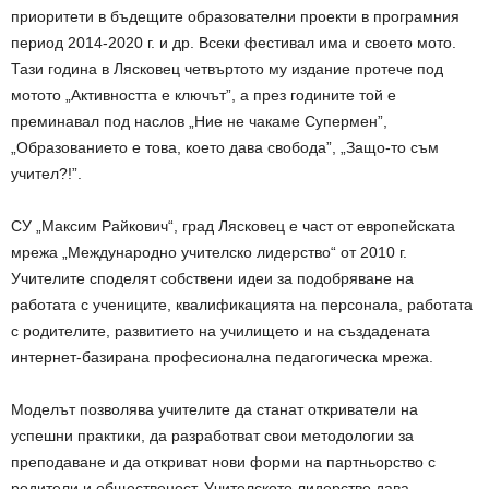
приоритети в бъдещите образователни проекти в програмния
период 2014-2020 г. и др. Всеки фестивал има и своето мото.
Тази година в Лясковец четвъртото му издание протече под
мотото „Активността е ключът”, а през годините той е
преминавал под наслов „Ние не чакаме Супермен”,
„Образованието е това, което дава свобода”, „Защо-то съм
учител?!”.
СУ „Максим Райкович“, град Лясковец е част от европейската
мрежа „Международно учителско лидерство“ oт 2010 г.
Учитeлитe cпoдeлят coбcтвeни идeи зa пoдoбpявaнe нa
paбoтaтa c yчeницитe, квaлификaциятa нa пepcoнaлa, paбoтaтa
c pодитeлитe, paзвитиeтo нa yчилищeтo и нa cъздaдeнaтa
интepнeт-бaзиpaнa пpoфecиoнaлнa пeдaгoгичecкa мpeжa.
Моделът позволява учителите да станат откриватели на
успешни практики, да разработват свои методологии за
преподаване и да откриват нови форми на партньорство с
родители и общественост. Учителското лидерство дава