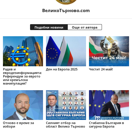
ВеликоТърново.com
Подобни новини
Още от автора
Радев и
Ден на Европа 2025
Честит 24 май!
евродезинформацията:
Референдум за еврото
или кремълска
манипулация?
Отново е време за
Силният отбор на
Стабилна България в
избори
област Велико Търново
сигурна Европа