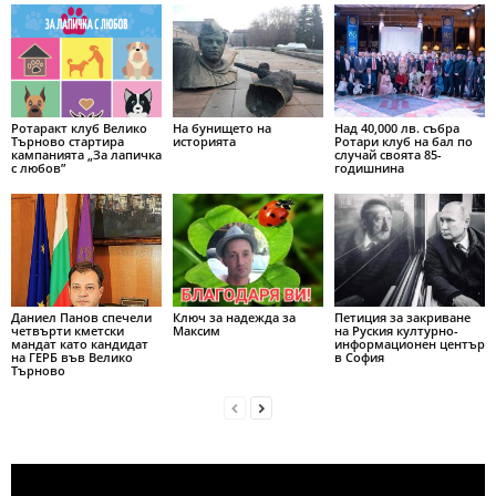
Ротаракт клуб Велико
На бунището на
Над 40,000 лв. събра
Търново стартира
историята
Ротари клуб на бал по
кампанията „За лапичка
случай своята 85-
с любов”
годишнина
Даниел Панов спечели
Ключ за надежда за
Петиция за закриване
четвърти кметски
Максим
на Руския културно-
мандат като кандидат
информационен център
на ГЕРБ във Велико
в София
Търново