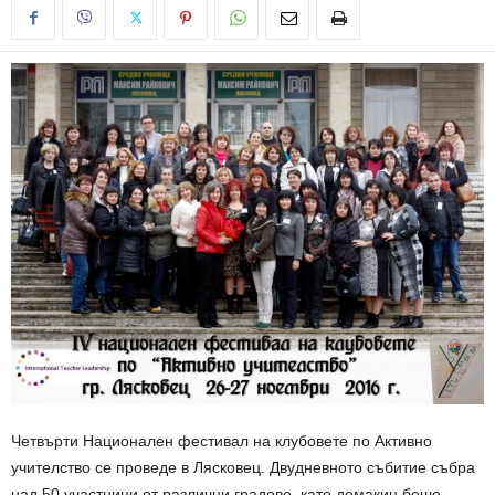
Четвърти Национален фестивал на клубовете по Активно
учителство се проведе в Лясковец. Двудневното събитие събра
над 50 участници от различни градове, като домакин беше