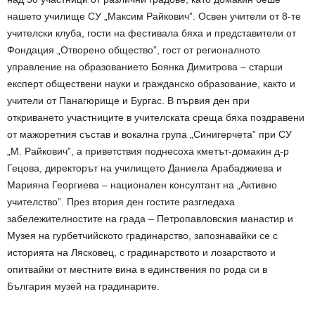
нашето училище СУ „Максим Райкович”. Освен учители от 8-те
учителски клуба, гости на фестивала бяха и представители от
Фондация „Отворено общество”, гост от регионалното
управление на образованието Боянка Димитрова – старши
експерт обществени науки и гражданско образование, както и
учители от Панагюрище и Бургас. В първия ден при
откриването участниците в учителската среща бяха поздравени
от мажоретния състав и вокална група „Синигерчета” при СУ
„М. Райкович”, а приветствия поднесоха кметът-домакин д-р
Гецова, директорът на училището Даниела Арабаджиева и
Марияна Георгиева – национален консултант на „Активно
учителство”. През втория ден гостите разгледаха
забележителностите на града – Петропавловския манастир и
Музея на гурбетчийското градинарство, запознавайки се с
историята на Лясковец, с градинарството и лозарството и
опитвайки от местните вина в единствения по рода си в
България музей на градинарите.