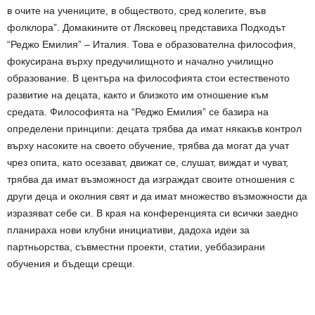
в очите на учениците, в обществото, сред колегите, във
фолклора”. Домакините от Лясковец представиха Подходът
“Реджо Емилия” – Италия. Това е образователна философия,
фокусирана върху предучилищното и начално училищно
образование. В центъра на философията стои естественото
развитие на децата, както и близкото им отношение към
средата. Философията на “Реджо Емилия” се базира на
определени принципи: децата трябва да имат някакъв контрол
върху насоките на своето обучение, трябва да могат да учат
чрез опита, като осезават, движат се, слушат, виждат и чуват,
трябва да имат възможност да изграждат своите отношения с
други деца и околния свят и да имат множество възможности да
изразяват себе си. В края на конференцията си всички заедно
планираха нови клубни инициативи, дадоха идеи за
партньорства, съвместни проекти, статии, уеббазирани
обучения и бъдещи срещи.