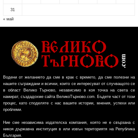
31
« май
Водени от желанието да сме в крак с времето, да сме полезни на
нашите съграждани и всички, които се интересуват от случващото се
в област Велико Търново, независимо в коя точка на света се
намират, създадохме сайта ВеликоТърново.com. Бъдете част от този
процес, като споделяте с нас вашите истории, мнения, успехи или
проблеми.
Ние сме независима издателска компания, която не е свързана с
никоя държавна институция в или извън териториятя на Република
България.