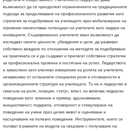
възможност да се преодолеят ограниченията на традиционните
подходи за продължаване на професионалното развитие като
стратегия за подобряване на училището чрез мобилизиране на
огромния неизползван потенциал на учителите като лидери на
иновациите. Същевременно учителите имат възможност да
изследват своите ценности, убеждения и цели, да развиват
собствено виждане по отношение на методите за подобряване
на практиката си и да създават и прилагат собствени стратегии
за професионална промяна и постигане на успех. Лидерството
е замислено като ключово измерение на ролята на учителите,
независимо от останалите специални роли и отговорности в
организационните структури на училищата. То не е лидерство в
смисъла на роля, позиция, статус, власт, но включва лидерско
поведение като: влияние и пример, вдъхновяване,
инициативност, подкрепа, отговорност и стимулиране на
поведение на учене през целия живот и оценяване и
насърчаване на полезно поведение. Инструментите, които се
ползват в рамките на модела са свързани с получаване на