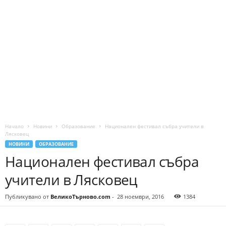
Начало
Новини
Образование
Национален фестивал събра учители в
Лясковец
НОВИНИ
ОБРАЗОВАНИЕ
Национален фестивал събра
учители в Лясковец
Публикувано от
ВеликоТърново.com
-
28 ноември, 2016
1384