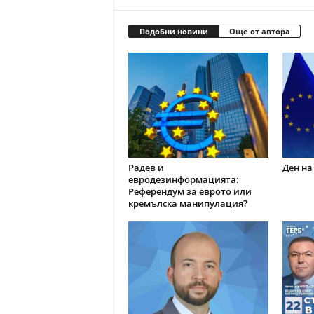
Подобни новини
Още от автора
Радев и
Ден на
евродезинформацията:
Референдум за еврото или
кремълска манипулация?