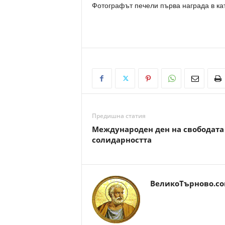
Фотографът печели първа награда в кате
Предишна статия
Международен ден на свободата
солидарността
ВеликоТърново.c