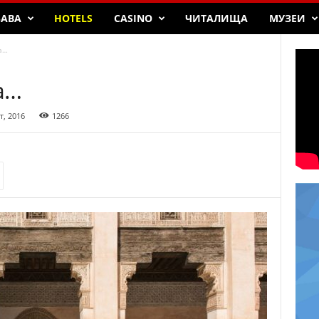
БАВА
HOTELS
CASINO
ЧИТАЛИЩА
МУЗЕИ
а…
а…
т, 2016
1266