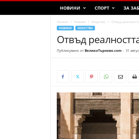
T
НОВИНИ
СПОРТ
ЗА ЗА
a
r
Начало
Новини
Изкуство
Отвъд реалностт
n
НОВИНИ
ИЗКУСТВО
o
Отвъд реалностт
v
o
Публикувано от
ВеликоТърново.com
-
31 авгус