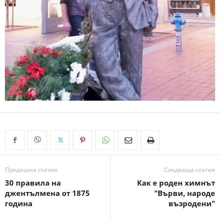
Предишна статия
Следваща статия
30 правила на
Как е роден химнът
джентълмена от 1875
"Върви, народе
година
възродени"