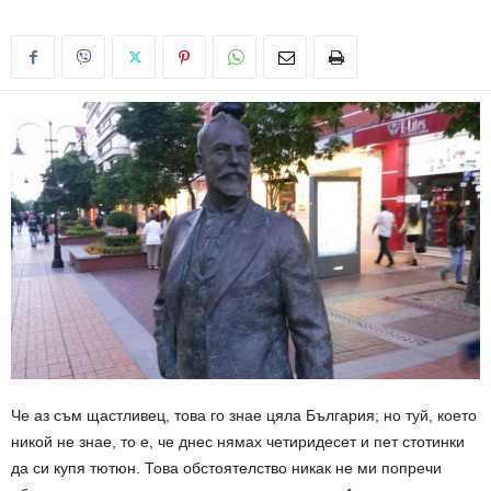
Че аз съм щастливец, това го знае цяла България; но туй, което
никой не знае, то е, че днес нямах четиридесет и пет стотинки
да си купя тютюн. Това обстоятелство никак не ми попречи