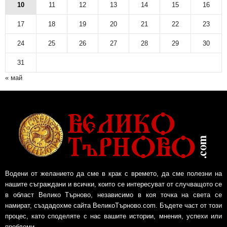
10
11
12
13
14
15
16
17
18
19
20
21
22
23
24
25
26
27
28
29
30
31
« май
Водени от желанието да сме в крак с времето, да сме полезни на
нашите съграждани и всички, които се интересуват от случващото се
в област Велико Търново, независимо в коя точка на света се
намират, създадохме сайта ВеликоТърново.com. Бъдете част от този
процес, като споделяте с нас вашите истории, мнения, успехи или
проблеми.