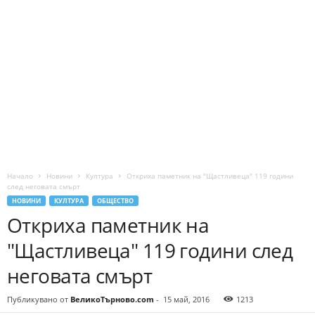
Начало
Новини
Култура
Откриха паметник на "Щастливеца" 119 години
след неговата смърт
НОВИНИ
КУЛТУРА
ОБЩЕСТВО
Откриха паметник на
"Щастливеца" 119 години след
неговата смърт
Публикувано от
ВеликоТърново.com
-
15 май, 2016
1213