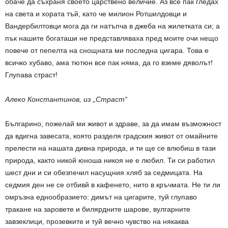
обаче да съхраня своето царствено величие. Аз все пак гледах
на света и хората тъй, като че милион Ротшилдовци и
Вандербилтовци мога да ги натъпча в джеба на жилетката си; а
пък нашите богаташи не представляваха пред моите очи нещо
повече от пепелта на снощната ми последна цигара. Това е
всичко хубаво, ама тютюн все пак няма, да го вземе дяволът!
Глупава страст!
Алеко Константинов, из „Страст“
Българино, пожелай ми живот и здраве, за да имам възможност
да вдигна завесата, която разделя градския живот от омайните
прелести на нашата дивна природа, и ти ще се влюбиш в тази
природа, както никой юноша никоя не е любил. Ти си работил
шест дни и си обезпечил насущния хляб за седмицата. На
седмия ден не се отбивй в кафенето, нито в кръчмата. Не ти ли
омръзна еднообразието: димът на цигарите, туй глупаво
тракане на заровете и билярдните шарове, вулгарните
завзеклици, прозевките и туй вечно чувство на някаква