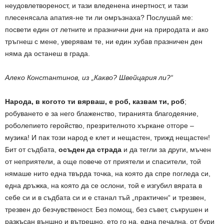
неудовлетвореност, и тази вледенена инертност, и тази
плесенясала апатия-не ти ли омръзнаха? Послушай ме:
посвети един от летните и празнични дни на природата и ако
тръгнеш с мене, уверявам те, ни един хубав празничен ден
няма да останеш в града.
Алеко Константинов, из „Какво? Швейцария ли?“
Народа, в когото ти вярваш, е роб, казвам ти, роб
;
робуването е за него блаженство, тиранията благодеяние,
роболепието геройство, презрителното хъркане отгоре –
музика! И пак този народ е клет и нещастен, трижд нещастен!
Бит от съдбата,
осъден да страда
и да тегли за други, мъчен
от неприятели, а още повече от приятели и спасители, той
нямаше нито една твърда точка, на която да спре погледа си,
една дръжка, на която да се ослони, той е изгубил вярата в
себе си и в съдбата си и е станал тъй „практичен“ и трезвен,
трезвен до безчувственост. Без помощ, без съвет, съкрушен и
разкъсан външно и вътрешно, ето го на, една печална, от бури