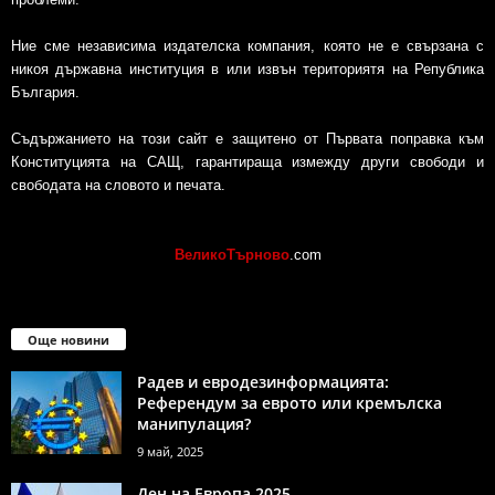
Ние сме независима издателска компания, която не е свързана с
никоя държавна институция в или извън териториятя на Република
България.
Съдържанието на този сайт е защитено от Първата поправка към
Конституцията на САЩ, гарантираща измежду други свободи и
свободата на словото и печата.
ВеликоТърново
.com
Още новини
Радев и евродезинформацията:
Референдум за еврото или кремълска
манипулация?
9 май, 2025
Ден на Европа 2025