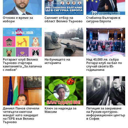
Отново е време за
Силният отбор на
Стабилна България в
избори
област Велико Търново
сигурна Европа
Ротаракт клуб Велико
На бунището на
Над 40,000 лв. събра
Търново стартира
историята
Ротари клуб на бал по
кампанията „За лапичка
случай своята 85-
с любов”
годишнина
Даниел Панов спечели
Ключ за надежда за
Петиция за закриване
четвърти кметски
Максим
на Руския културно-
мандат като кандидат
информационен център
на ГЕРБ във Велико
в София
Търново