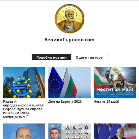
ВеликоТърново.com
Подобни новини
Още от автора
Радев и
Ден на Европа 2025
Честит 24 май!
евродезинформацията:
Референдум за еврото
или кремълска
манипулация?