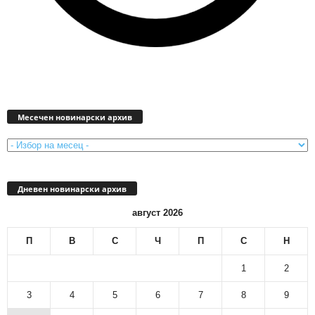
Месечен
новинарски
Месечен новинарски архив
архив
Дневен новинарски архив
август 2026
П
В
С
Ч
П
С
Н
1
2
3
4
5
6
7
8
9