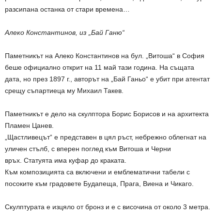
разсипана останка от стари времена…
Алеко Константинов, из „Бай Ганю“
Паметникът на Алеко Константинов на бул. „Витоша“ в София
беше официално открит на 11 май тази година. На същата
дата, но през 1897 г., авторът на „Бай Ганьо“ е убит при атентат
срещу съпартиеца му Михаил Такев.
Паметникът е дело на скулптора Борис Борисов и на архитекта
Пламен Цанев.
„Щастливецът“ е представен в цял ръст, небрежно облегнат на
уличен стълб, с вперен поглед към Витоша и Черни
връх. Статуята има куфар до краката.
Към композицията са включени и емблематични табели с
посоките към градовете Будапеща, Прага, Виена и Чикаго.
Скулптурата е изцяло от бронз и е с височина от около 3 метра.