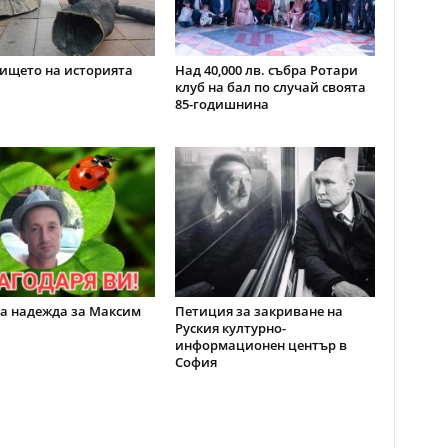
ището на историята
Над 40,000 лв. събра Ротари
клуб на бал по случай своята
85-годишнина
а надежда за Максим
Петиция за закриване на
Руския културно-
информационен център в
София