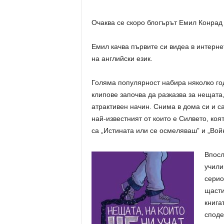
Очаква се скоро блогърът Емил Конрад д
Емил качва първите си видеа в интернет
на английски език.
Голяма популярност набира няколко годи
клипове започва да разказва за нещата,
атрактивен начин. Снима в дома си и с
най-известният от които е Силвето, ко
са „Истината или се осмеляваш” и „Вой
Впосл
учили
серио
щасти
книга
споде