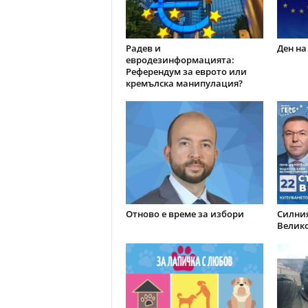
Радев и
Ден на
евродезинформацията:
Референдум за еврото или
кремълска манипулация?
Отново е време за избори
Силния
Велик