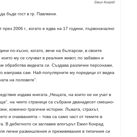
Емил Конрад
а бъде гост в гр. Павлкени.
 през 2006 г., когато е едва на 17 години, първоначално
ни по-късно, когато, вече на български, в своите
 които му се случват в реалния живот, по забавен и
ам обработва видеата си. Създава различни персонажи,
ято изиграва сам. Най-популярните му поредици от видеа
ната на половете”.
едствие издава книгата „Нещата, на които не ни учат в
ще“, на чиито страници са събрани дванадесет смешно-
зни, комично-трагични истории. Лъжата, страхът,
ето и очакванията – това са само част от темите в
та. В дебютното си заглавие влогърът Емил Конрад
ля лични размишления и преживявания в типичния си