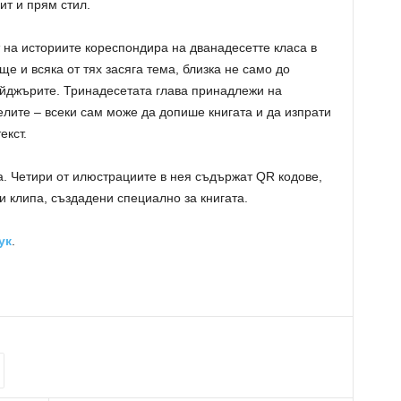
ит и прям стил.
 на историите кореспондира на дванадесетте класа в
ще и всяка от тях засяга тема, близка не само до
йджърите. Тринадесетата глава принадлежи на
елите – всеки сам може да допише книгата и да изпрати
екст.
а. Четири от илюстрациите в нея съдържат QR кодове,
и клипа, създадени специално за книгата.
ук
.