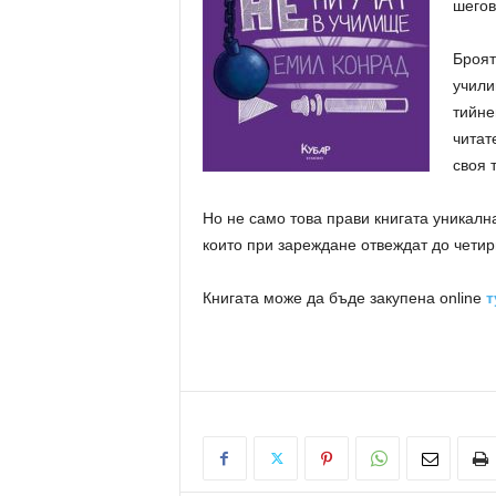
шегов
Броят
учили
тийне
читат
своя т
Но не само това прави книгата уникалн
които при зареждане отвеждат до четир
Книгата може да бъде закупена online
т