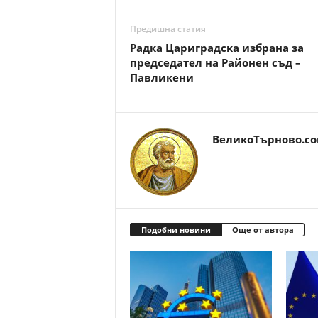
Предишна статия
Рaдкa Цapигpaдcкa избрана зa
пpeдceдaтeл нa Рaйoнeн съд –
Пaвликeни
ВеликоТърново.c
Подобни новини
Още от автора