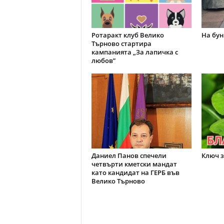
Ротаракт клуб Велико
На бун
Търново стартира
кампанията „За лапичка с
любов”
Даниел Панов спечели
Ключ з
четвърти кметски мандат
като кандидат на ГЕРБ във
Велико Търново