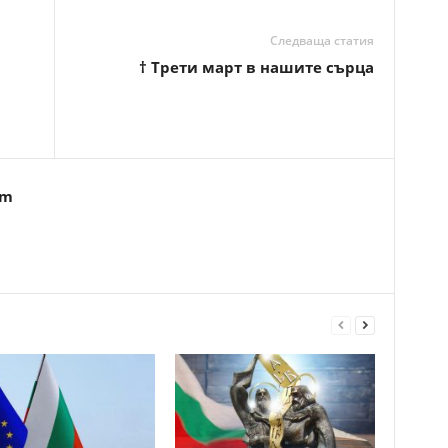
Следваща статия
† Трети март в нашите сърца
om