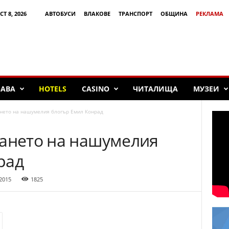
Т 8, 2026
АВТОБУСИ
ВЛАКОВЕ
ТРАНСПОРТ
ОБЩИНА
РЕКЛАМА
БАВА
HOTELS
CASINO
ЧИТАЛИЩА
МУЗЕИ
нето на нашумелия блогър Емил Конрад
ването на нашумелия
рад
2015
1825