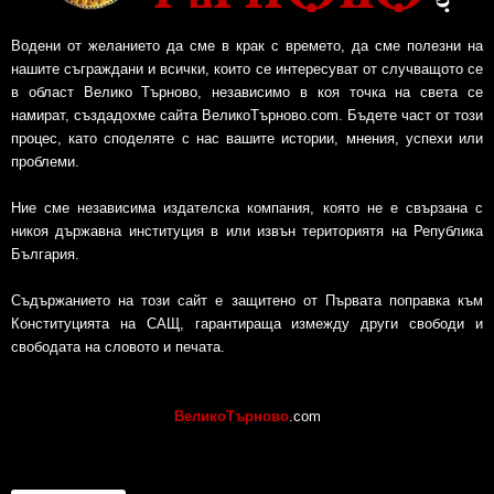
Водени от желанието да сме в крак с времето, да сме полезни на
нашите съграждани и всички, които се интересуват от случващото се
в област Велико Търново, независимо в коя точка на света се
намират, създадохме сайта ВеликоТърново.com. Бъдете част от този
процес, като споделяте с нас вашите истории, мнения, успехи или
проблеми.
Ние сме независима издателска компания, която не е свързана с
никоя държавна институция в или извън териториятя на Република
България.
Съдържанието на този сайт е защитено от Първата поправка към
Конституцията на САЩ, гарантираща измежду други свободи и
свободата на словото и печата.
ВеликоТърново
.com