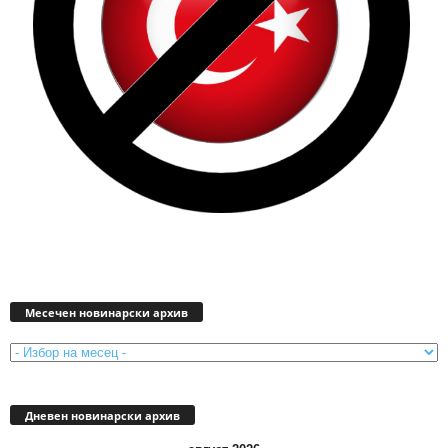
Месечен
новинарски
Месечен новинарски архив
архив
Дневен новинарски архив