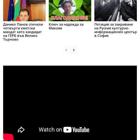
Даниел Панов спечели
Ключ за надежда за
Петиция за закриване
четвърти кметски
Максим
на Руския културно-
мандат като кандидат
информационен център
на ГЕРБ във Велико
в София
Търново