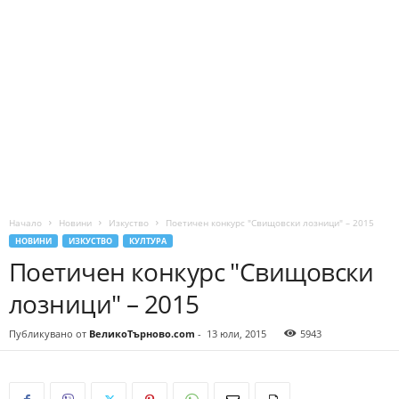
Начало
Новини
Изкуство
Поетичен конкурс "Свищовски лозници" – 2015
НОВИНИ
ИЗКУСТВО
КУЛТУРА
Поетичен конкурс "Свищовски
лозници" – 2015
Публикувано от
ВеликоТърново.com
-
13 юли, 2015
5943