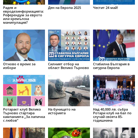
Радев и
Ден на Европа 2025
Честит 24 май!
евродезинформацията:
Референдум за еврото
или кремълска
манипулация?
Отново е време за
Силният отбор на
Стабилна България в
избори
област Велико Търново
сигурна Европа
Ротаракт клуб Велико
На бунището на
Над 40,000 лв. събра
Търново стартира
историята
Ротари клуб на бал по
кампанията „За лапичка
случай своята 85-
с любов”
годишнина