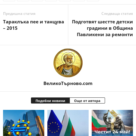
Предишна статия
Следваща статия
Тараклъка пее и танцува
Пoдгoтвят шecттe дeтcки
– 2015
гpaдини в Общинa
Пaвликeни зa peмoнти
ВеликоТърново.com
Подобни новини
Още от автора