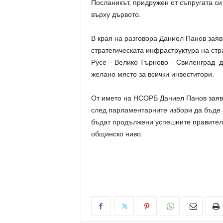
Посланикът, придружен от съпругата си
върху дървото.
В края на разговора Даниел Панов заяв
стратегическата инфраструктура на стр
Русе – Велико Търново – Свиленград д
желано място за всички инвеститори.
От името на НСОРБ Даниел Панов заяви
след парламентарните избори да бъде 
бъдат продължени успешните правителст
общинско ниво.