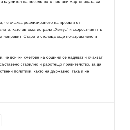
 и служител на посолството постави мартеницата си
и, че очаква реализирането на проекти от
аната, като автомагистрала „Хемус“ и скоростният път
а направят Старата столица още по-атрактивно и
, че всички кметове на общини се надяват и очакват
съставено стабилно и работещо правителство, за да
вени политики, както на държавно, така и не