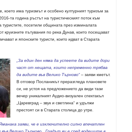
, което има туризмът и особено културният туризъм за
2016-та година ръстът на туристическият поток към
а туристите, посетили общината през изминалата
 от круизните пътувания по река Дунав, които посещават
ичават и японските туристи, които идват в Старата
„За един ден няма да успеете да видите дори
част от нещата, които непременно трябва
да видите във Велико Търново“
– заяви кметът.
В отговор Посланикът преразгледа плановете
си, не устоя на предложението да види тази
вечер уникалният Аудио-визуален спектакъл
„Царевград – звук и светлина“ и удължи
престоят си в Старата столица до утре.
манака заяви, че е изключително силно впечатлен
л във Велико Търново. „Градът ви е сред водещите в