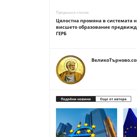
Предишна статия
Цялостна промяна в системата н
висшето образование предвижд
ГЕРБ
ВеликоТърново.c
Подобни новини
Още от автора