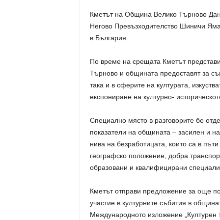
Кметът на Община Велико Търново Дани
Негово Превъзходителство Шиничи Яма
в България.
По време на срещата Кметът представи
Търново и общината предоставят за съв
така и в сферите на културата, изкуств
експониране на културно- историческот
Специално място в разговорите бе отд
показатели на общината – засилен и н
нива на безработицата, които са в пъти
географско положение, добра транспор
образовани и квалифицирани специали
Кметът отправи предложение за още по
участие в културните събития в общинат
Международното изложение „Културен 