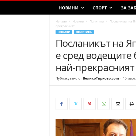
T
НОВИНИ
СПОРТ
ЗА ЗА
a
r
Начало
Новини
Политика
Посланикът на Яп
n
прекрасният...
o
НОВИНИ
ПОЛИТИКА
v
Посланикът на Я
o
е сред водещите 
най-прекрасният 
Публикувано от
ВеликоТърново.com
-
15 март