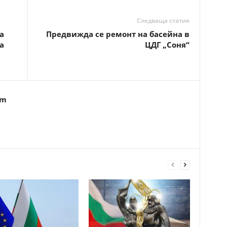
Следваща статия
а
Предвижда се ремонт на басейна в
а
ЦДГ „Соня“
om