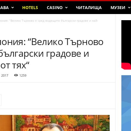
БАВА
HOTELS
CASINO
ЧИТАЛИЩА
МУЗЕИ
ония: “Велико Търново е сред водещите български градове и най-
пония: “Велико Търново
български градове и
от тях“
, 2017
1259