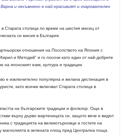
, Варна и несъмнено е най-красивият и очарователен
 в Старата столица по време на шестия месец от
ческата си мисия в България.
артньорски отношения на Посолството на Япония с
 Кирил и Методий“ и го посочи като един от най-добрите
е на японският език, култура и традиции.
во е изключително популярна и желана дестинация в
уристи, като всички включват Старата столица в
бластта на българските традиции и фолклор. Още в
стави върху дърво мартеницата си, защото вече е видял
ика с традицията на великотърновци и гостите на
ху магнолията в зелената площ пред Централна поща.