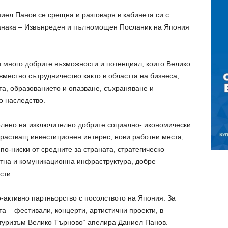
ел Панов се срещна и разговаря в кабинета си с
нака – Извънреден и пълномощен Посланик на Япония
 много добрите възможности и потенциал, които Велико
местно сътрудничество както в областта на бизнеса,
ата, образованието и опазване, съхраняване и
о наследство.
елено на изключително добрите социално- икономически
арастващ инвестиционен интерес, нови работни места,
 по-ниски от средните за страната, стратегическо
тна и комуникационна инфраструктура, добре
сти.
-активно партньорство с посолството на Япония. За
а – фестивали, концерти, артистични проекти, в
туризъм Велико Търново“ апелира Даниел Панов.