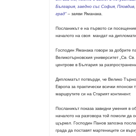
България, заедно със София, Пловдив
град“
– заяви Яманака.
Посланикът е на първото си посещение
началото на своя мандат на дипломати
Господин Яманака говори за добрите п
Великотърновския университет „Св. Св.
центрове в България за разпространени
Дипломатът потвърди, че Велико Търно
Европа за практически всички японски т
маршрутите си на Старият континент.
Посланикът показа завидни умения в о
началото на разговора той помоли да о
щъркел. Господин Панов запозна послан
града да поставят мартениците си вър