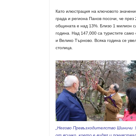
Като илюстрация на ключовото значение
града и региона Панов посочи, че през 
общината е над 13%. Близо 1 милион с
година. Над 147,000 са туристите само
и Велико Търново. Всяка година се увел
столица.
„Негово Превъзходителство Шиничи Я
от всичко, което е видял и почувства