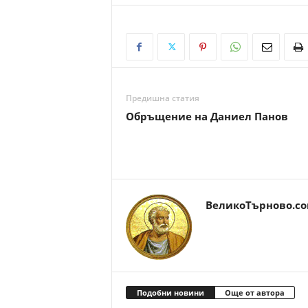
Предишна статия
Обръщение на Даниел Панов
ВеликоТърново.c
Подобни новини
Още от автора