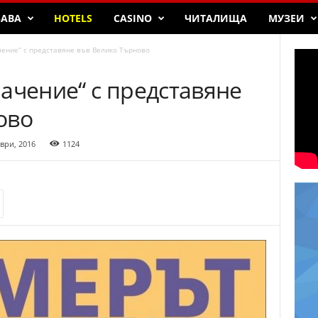
БАВА
HOTELS
CASINO
ЧИТАЛИЩА
МУЗЕИ
чение“ с представяне във Велико Търново
ачение“ с представяне
ово
ври, 2016
1124