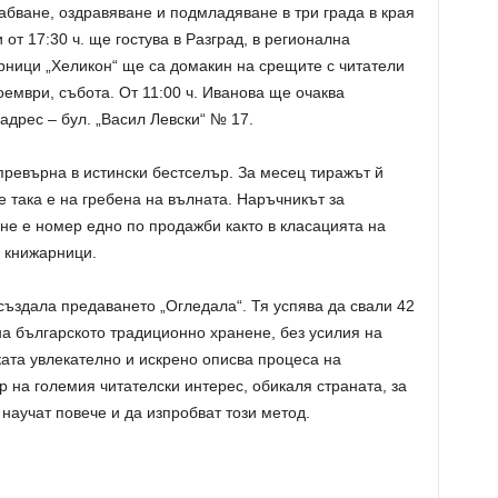
абване, оздравяване и подмладяване в три града в края
от 17:30 ч. ще гостува в Разград, в регионална
рници „Хеликон“ ще са домакин на срещите с читатели
оември, събота. От 11:00 ч. Иванова ще очаква
адрес – бул. „Васил Левски“
№
17.
превърна в истински бестселър. За месец тиражът й
е така е на гребена на вълната. Наръчникът за
не е номер едно по продажби както в класацията на
и книжарници.
създала предаването „Огледала“. Тя успява да свали 42
 на българското традиционно хранене, без усилия на
ката увлекателно и искрено описва процеса на
ор на големия читателски интерес, обикаля страната, за
 научат повече и да изпробват този метод.