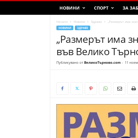
T
НОВИНИ
СПОРТ
ЗА ЗА
a
r
Начало
Новини
Здраве
„Размерът има зна
n
НОВИНИ
ЗДРАВЕ
o
„Размерът има зн
v
o
във Велико Търн
Публикувано от
ВеликоТърново.com
-
11 ноем