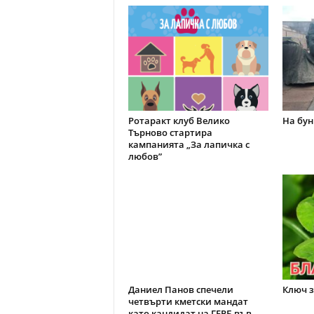
Ротаракт клуб Велико
На бун
Търново стартира
кампанията „За лапичка с
любов”
Даниел Панов спечели
Ключ з
четвърти кметски мандат
като кандидат на ГЕРБ във