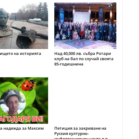
ището на историята
Над 40,000 лв. събра Ротари
клуб на бал по случай своята
85-годишнина
а надежда за Максим
Петиция за закриване на
Руския културно-
информационен център в