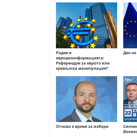
Радев и
Ден на
евродезинформацията:
Референдум за еврото или
кремълска манипулация?
Отново е време за избори
Силния
Велик