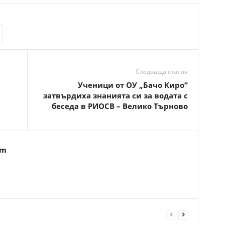
Следваща статия
Ученици от ОУ „Бачо Киро“
затвърдиха знанията си за водата с
беседа в РИОСВ – Велико Търново
om