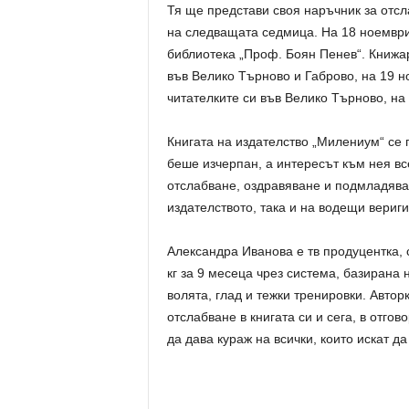
Тя ще представи своя наръчник за отсл
на следващата седмица. На 18 ноември 
библиотека „Проф. Боян Пенев“. Книжа
във Велико Търново и Габрово, на 19 н
читателките си във Велико Търново, на 
Книгата на издателство „Милениум“ се 
беше изчерпан, а интересът към нея вс
отслабване, оздравяване и подмладява
издателството, така и на водещи вериг
Александра Иванова е тв продуцентка, 
кг за 9 месеца чрез система, базирана
волята, глад и тежки тренировки. Автор
отслабване в книгата си и сега, в отгов
да дава кураж на всички, които искат да