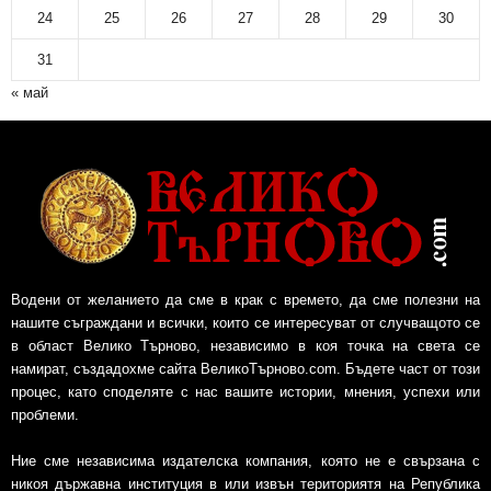
24
25
26
27
28
29
30
31
« май
Водени от желанието да сме в крак с времето, да сме полезни на
нашите съграждани и всички, които се интересуват от случващото се
в област Велико Търново, независимо в коя точка на света се
намират, създадохме сайта ВеликоТърново.com. Бъдете част от този
процес, като споделяте с нас вашите истории, мнения, успехи или
проблеми.
Ние сме независима издателска компания, която не е свързана с
никоя държавна институция в или извън териториятя на Република