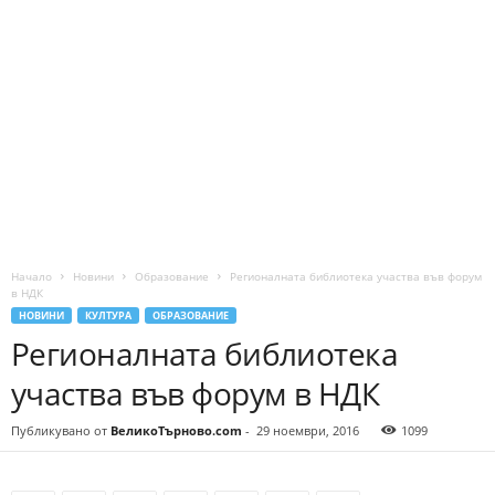
Начало
Новини
Образование
Регионалната библиотека участва във форум
в НДК
НОВИНИ
КУЛТУРА
ОБРАЗОВАНИЕ
Регионалната библиотека
участва във форум в НДК
Публикувано от
ВеликоТърново.com
-
29 ноември, 2016
1099