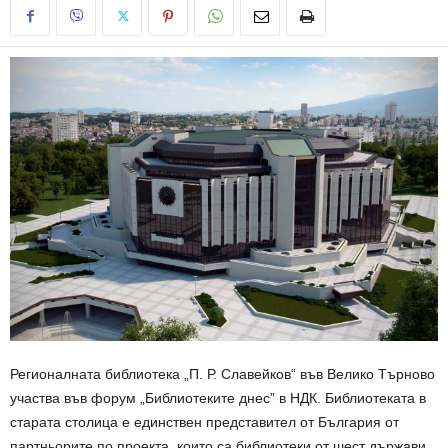
Регионалната библиотека „П. Р. Славейков“ във Велико Търново
участва във форум „Библиотеките днес” в НДК. Библиотеката в
старата столица е единствен представител от България от
партньорите по проекта, които са библиотеки от шест държави.