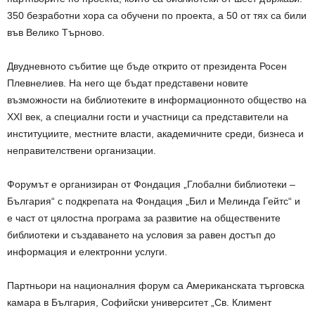
350 безработни хора са обучени по проекта, а 50 от тях са били
във Велико Търново.
Двудневното събитие ще бъде открито от президента Росен
Плевнелиев. На него ще бъдат представени новите
възможности на библиотеките в информационното общество на
XXI век, а специални гости и участници са представители на
институциите, местните власти, академичните среди, бизнеса и
неправителствени организации.
Форумът е организиран от Фондация „Глобални библиотеки –
България“ с подкрепата на Фондация „Бил и Мелинда Гейтс“ и
е част от цялостна програма за развитие на обществените
библиотеки и създаването на условия за равен достъп до
информация и електронни услуги.
Партньори на националния форум са Американската търговска
камара в България, Софийски университет „Св. Климент