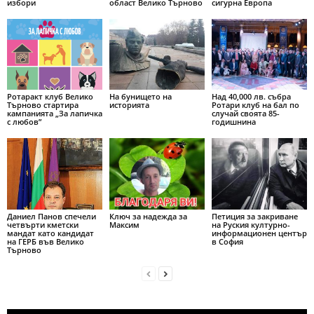
избори
област Велико Търново
сигурна Европа
Ротаракт клуб Велико
На бунището на
Над 40,000 лв. събра
Търново стартира
историята
Ротари клуб на бал по
кампанията „За лапичка
случай своята 85-
с любов”
годишнина
Даниел Панов спечели
Ключ за надежда за
Петиция за закриване
четвърти кметски
Максим
на Руския културно-
мандат като кандидат
информационен център
на ГЕРБ във Велико
в София
Търново