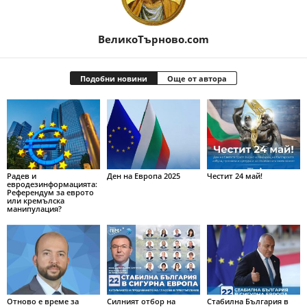
ВеликоТърново.com
Подобни новини
Още от автора
Радев и
Ден на Европа 2025
Честит 24 май!
евродезинформацията:
Референдум за еврото
или кремълска
манипулация?
Отново е време за
Силният отбор на
Стабилна България в