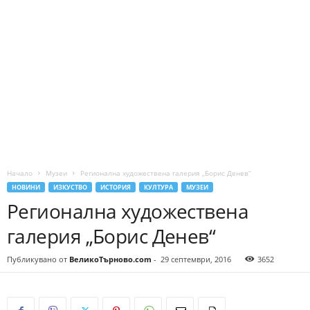
Начало
Музеи
Регионална художествена галерия „Борис Денев“
НОВИНИ
ИЗКУСТВО
ИСТОРИЯ
КУЛТУРА
МУЗЕИ
Регионална художествена
галерия „Борис Денев“
Публикувано от
ВеликоТърново.com
-
29 септември, 2016
3652