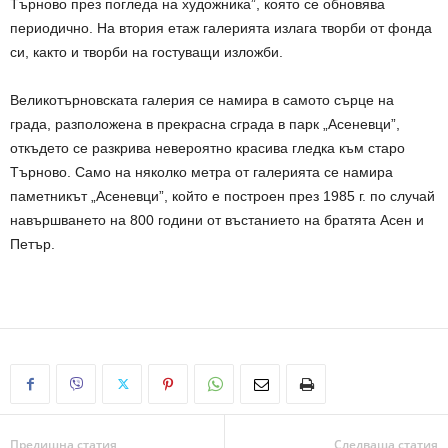
Търново през погледа на художника”, която се обновява
периодично. На втория етаж галерията излага творби от фонда
си, както и творби на гостуващи изложби.
Великотърновската галерия се намира в самото сърце на
града, разположена в прекрасна сграда в парк „Асеневци”,
откъдето се разкрива невероятно красива гледка към старо
Търново. Само на няколко метра от галерията се намира
паметникът „Асеневци”, който е построен през 1985 г. по случай
навършването на 800 години от въстанието на братята Асен и
Петър.
Предишна статия
Следваща статия