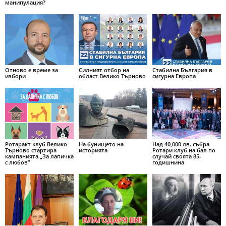
манипулация?
Отново е време за
Силният отбор на
Стабилна България в
избори
област Велико Търново
сигурна Европа
Ротаракт клуб Велико
На бунището на
Над 40,000 лв. събра
Търново стартира
историята
Ротари клуб на бал по
кампанията „За лапичка
случай своята 85-
с любов”
годишнина