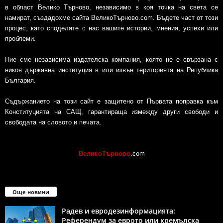
в област Велико Търново, независимо в коя точка на света се
намират, създадохме сайта ВеликоТърново.com. Бъдете част от този
процес, като споделяте с нас вашите истории, мнения, успехи или
проблеми.
Ние сме независима издателска компания, която не е свързана с
никоя държавна институция в или извън териториятя на Република
България.
Съдържанието на този сайт е защитено от Първата поправка към
Конституцията на САЩ, гарантираща измежду други свободи и
свободата на словото и печата.
ВеликоТърново
.com
Още новини
Радев и евродезинформацията:
Референдум за еврото или кремълска