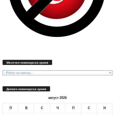
Месечен
новинарски
Месечен новинарски архив
архив
Дневен новинарски архив
август 2026
П
В
С
Ч
П
С
Н