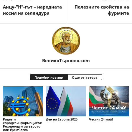
Анцу-"Н"-гът – народната
Полезните свойства на
носия на селяндура
фурмите
ВеликоТърново.com
Подобни новини
Още от автора
Радев и
Ден на Европа 2025
Честит 24 май!
евродезинформацията:
Референдум за еврото
или кремълска