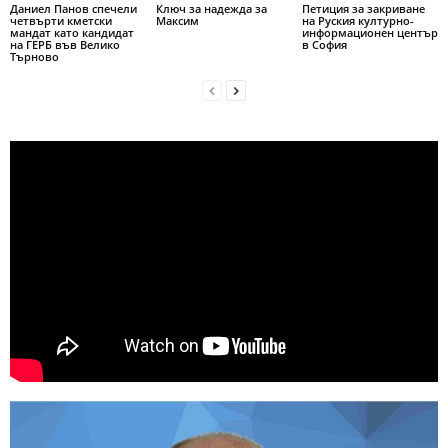
Даниел Панов спечели
Ключ за надежда за
Петиция за закриване
четвърти кметски
Максим
на Руския културно-
мандат като кандидат
информационен център
на ГЕРБ във Велико
в София
Търново