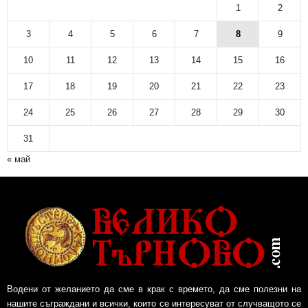
1
2
3
4
5
6
7
8
9
10
11
12
13
14
15
16
17
18
19
20
21
22
23
24
25
26
27
28
29
30
31
« май
Водени от желанието да сме в крак с времето, да сме полезни на
нашите съграждани и всички, които се интересуват от случващото се