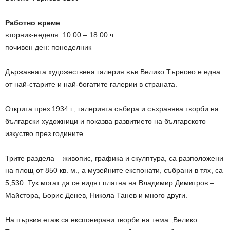
Работно време
:
вторник-неделя: 10:00 – 18:00 ч
почивен ден: понеделник
Държавната художествена галерия във Велико Търново е една
от най-старите и най-богатите галерии в страната.
Открита през 1934 г., галерията събира и съхранява творби на
български художници и показва развитието на българското
изкуство през годините.
Трите раздела – живопис, графика и скулптура, са разположени
на площ от 850 кв. м., а музейните експонати, събрани в тях, са
5,530. Тук могат да се видят платна на Владимир Димитров –
Майстора, Борис Денев, Никола Танев и много други.
На първия етаж са експонирани творби на тема „Велико