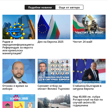
Подобни новини
Още от автора
Радев и
Ден на Европа 2025
Честит 24 май!
евродезинформацията:
Референдум за еврото
или кремълска
манипулация?
Отново е време за
Силният отбор на
Стабилна България в
избори
област Велико Търново
сигурна Европа
Над 40,000 лв. събра
Ротари клуб на бал по
случай своята 85-
годишнина