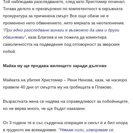
Той наблюдава разследването, след като Христомир починал.
Тогава делото е прехвърлено по компетентност в окръжната
прокуратура за причинена смърт. Все още обаче не е
променено нито обвинението, нито мярката за неотклонение.
“При едно разследване винаги е възможно да има и други
обвиняеми”
, каза Благоев и не пожела да коментира
самоличността на подведения под отговорност за зверския
побой.
Майка му ще продава жилището заради дългове
Майката на убития Христомир – Рени Ненова, каза, че наскоро
правили 40 дни от смъртта му на гробищата в Плаково.
Възрастната жена се надява на справедливост за побойниците,
но не вярва много, че ще бъдат наказани.
От 3 години тя е със сърдечна операция и синът ѝ и бил опора
в трудното им всекидневие.
“Нямам сили, изморявам се.