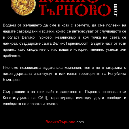
Водени от желанието да сме в крак с времето, да сме полезни на
нашите съграждани и всички, които се интересуват от случващото се
в област Велико Търново, независимо в коя точка на света се
намират, създадохме сайта ВеликоТърново.com. Бъдете част от този
процес, като споделяте с нас вашите истории, мнения, успехи или
проблеми.
Ние сме независима издателска компания, която не е свързана с
никоя държавна институция в или извън териториятя на Република
България.
Съдържанието на този сайт е защитено от Първата поправка към
Конституцията на САЩ, гарантираща измежду други свободи и
свободата на словото и печата.
ВеликоТърново
.com