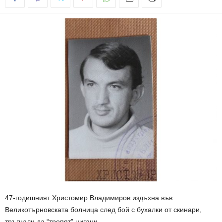
47-годишният Христомир Владимиров издъхна във
Великотърновската болница след бой с бухалки от скинари,
тръгнали да “трепят” цигани.