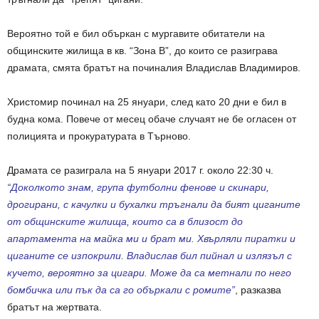
Вероятно той е бил объркан с мургавите обитатели на
общинските жилища в кв. “Зона В”, до които се разиграва
драмата, смята братът на починалия Владислав Владимиров.
Христомир починал на 25 януари, след като 20 дни е бил в
будна кома. Повече от месец обаче случаят не бе огласен от
полицията и прокуратурата в Търново.
Драмата се разиграла на 5 януари 2017 г. около 22:30 ч.
“Доколкото знам, група футболни фенове и скинари,
дрогирани, с качулки и бухалки тръгнали да бият циганите
от общинските жилища, които са в близост до
апартамента на майка ми и брат ми. Хвърляли пиратки и
циганите се изпокрили. Владислав бил пийнал и излязъл с
кучето, вероятно за цигари. Може да са метнали по него
бомбичка или пък да са го объркали с ромите”
, разказва
братът на жертвата.