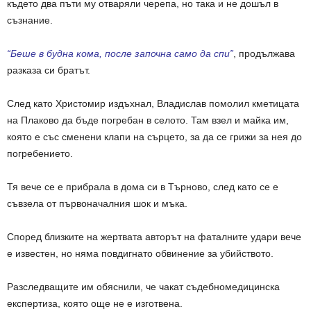
където два пъти му отваряли черепа, но така и не дошъл в
съзнание.
“Беше в будна кома, после започна само да спи”
, продължава
разказа си братът.
След като Христомир издъхнал, Владислав помолил кметицата
на Плаково да бъде погребан в селото. Там взел и майка им,
която е със сменени клапи на сърцето, за да се грижи за нея до
погребението.
Тя вече се е прибрала в дома си в Търново, след като се е
съвзела от първоначалния шок и мъка.
Според близките на жертвата авторът на фаталните удари вече
е известен, но няма повдигнато обвинение за убийството.
Разследващите им обяснили, че чакат съдебномедицинска
експертиза, която още не е изготвена.