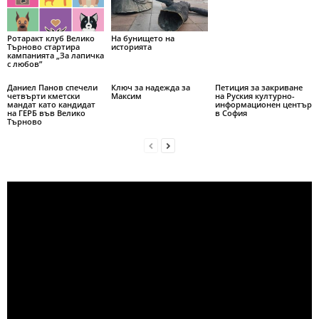
Ротаракт клуб Велико
На бунището на
Търново стартира
историята
кампанията „За лапичка
с любов”
Даниел Панов спечели
Ключ за надежда за
Петиция за закриване
четвърти кметски
Максим
на Руския културно-
мандат като кандидат
информационен център
на ГЕРБ във Велико
в София
Търново