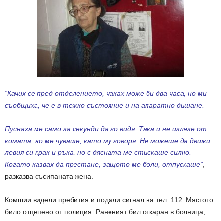
“Качих се пред отделението, чаках може би два часа, но ми
съобщиха, че е в тежко състояние и на апаратно дишане.
Пуснаха ме само за секунди да го видя. Така и не излезе от
комата, но ме чуваше, като му говоря. Не можеше да движи
левия си крак и ръка, но с дясната ме стискаше силно.
Когато казвах да престане, защото ме боли, отпускаше”
,
разказва съсипаната жена.
Комшии видели пребития и подали сигнал на тел. 112. Мястото
било отцепено от полиция. Раненият бил откаран в болница,