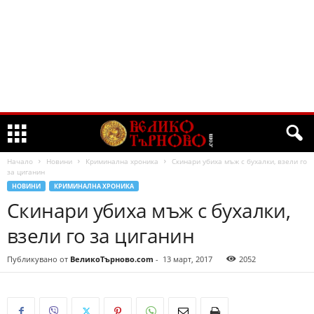
Начало
Новини
Криминална хроника
Скинари убиха мъж с бухалки, взели го
за циганин
НОВИНИ
КРИМИНАЛНА ХРОНИКА
Скинари убиха мъж с бухалки,
взели го за циганин
Публикувано от
ВеликоТърново.com
-
13 март, 2017
2052