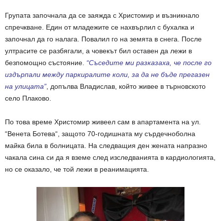
Групата започнала да се заяжда с Христомир и възникнало
спречкване. Един от младежите се нахвърлил с бухалка и
започнал да го налага. Повалил го на земята в снега. После
ултрасите се разбягали, а човекът бил оставен да лежи в
безпомощно състояние.
“Съседите ми разказаха, че после го
издърпали между паркиралите коли, за да не бъде прегазен
на улицата”
, допълва Владислав, който живее в търновското
село Плаково.
По това време Христомир живеел сам в апартамента на ул.
“Венета Ботева“, защото 70-годишната му сърдечноболна
майка била в болницата. На следващия ден жената напразно
чакала сина си да я вземе след изследванията в кардиологията,
но се оказало, че той лежи в реанимацията.