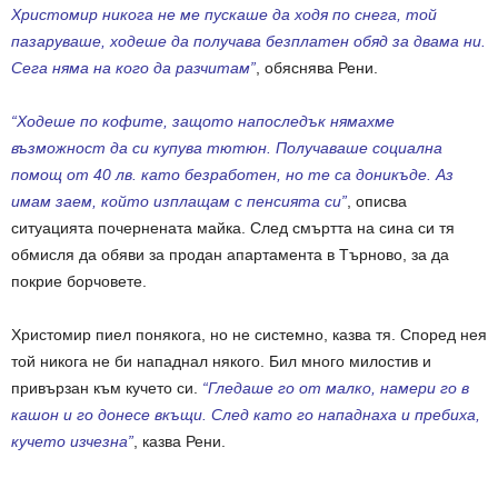
Христомир никога не ме пускаше да ходя по снега, той
пазаруваше, ходеше да получава безплатен обяд за двама ни.
Сега няма на кого да разчитам”
, обяснява Рени.
“Ходеше по кофите, защото напоследък нямахме
възможност да си купува тютюн. Получаваше социална
помощ от 40 лв. като безработен, но те са доникъде. Аз
имам заем, който изплащам с пенсията си”
, описва
ситуацията почернената майка. След смъртта на сина си тя
обмисля да обяви за продан апартамента в Търново, за да
покрие борчовете.
Христомир пиел понякога, но не системно, казва тя. Според нея
той никога не би нападнал някого. Бил много милостив и
привързан към кучето си.
“Гледаше го от малко, намери го в
кашон и го донесе вкъщи. След като го нападнаха и пребиха,
кучето изчезна”
, казва Рени.