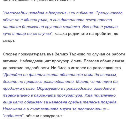
“Напоследък изпадна в депресия и си пийваше. Срещу никого
обаче не е вдигал ръка, а във фаталната вечер просто
направил бележка на групата младежи. Все едно е умряло
куче и нищо не се случва”
, казаха роднините на пребития до
смърт.
Според прокуратурата във Велико Търново по случая се работи
активно. Наблюдаващият прокурор Илиян Благоев обаче отказа
да разкрие подробности. Не било в интерес на разследването.
“Детайли по фактическата обстановка няма да изнасям,
докато не приключи разследването. Мисля, че то няма да
продължи дълго. Образувано е производство, заведено е
първоначално в районната прокуратура. Има привлечено
лице като обвиняем за нанесена средна телесна повреда.
Наложена е и съответната мярка за неотклонение –
“подписка”
, обясни прокурорът.