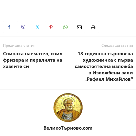
Предишна статия
Следваща статия
Спипаха наемател, свил
18-годишна търновска
фризера и пералнята на
художничка с първа
хазяите си
самостоятелна изложба
в Изложбени зали
„Рафаел Михайлов“
ВеликоТърново.com