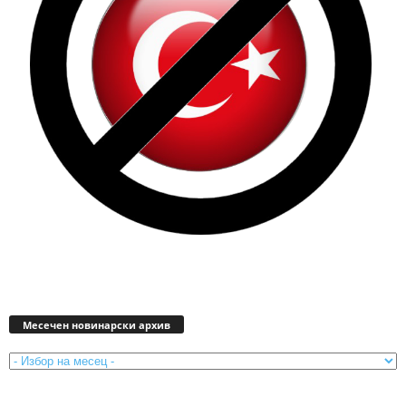
Месечен
новинарски
Месечен новинарски архив
архив