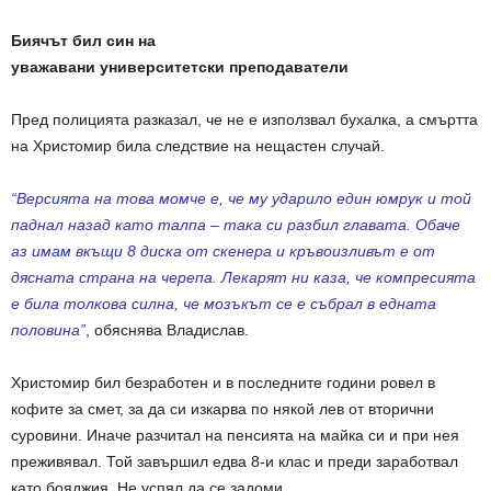
Биячът бил син
на
уважавани
университетски
преподаватели
Пред полицията разказал, че не е използвал бухалка, а смъртта
на Христомир била следствие на нещастен случай.
“Версията на това момче е, че му ударило един юмрук и той
паднал назад като талпа – така си разбил главата. Обаче
аз имам вкъщи 8 диска от скенера и кръвоизливът е от
дясната страна на черепа. Лекарят ни каза, че компресията
е била толкова силна, че мозъкът се е събрал в едната
половина”
, обяснява Владислав.
Христомир бил безработен и в последните години ровел в
кофите за смет, за да си изкарва по някой лев от вторични
суровини. Иначе разчитал на пенсията на майка си и при нея
преживявал. Той завършил едва 8-и клас и преди заработвал
като бояджия. Не успял да се задоми.