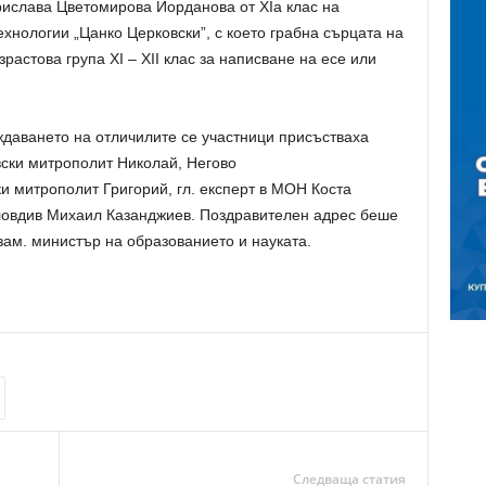
рислава Цветомирова Йорданова от XIа клас на
нологии „Цанко Церковски”, с което грабна сърцата на
растова група XI – XII клас за написване на есе или
даването на отличилите се участници присъстваха
ски митрополит Николай, Негово
 митрополит Григорий, гл. експерт в МОН Коста
 Пловдив Михаил Казанджиев. Поздравителен адрес беше
зам. министър на образованието и науката.
Следваща статия