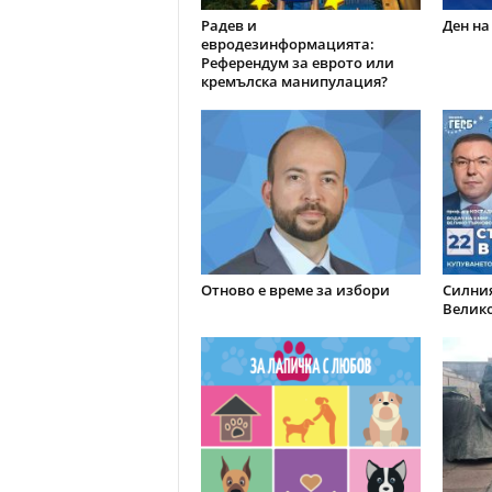
Радев и
Ден на
евродезинформацията:
Референдум за еврото или
кремълска манипулация?
Отново е време за избори
Силния
Велик