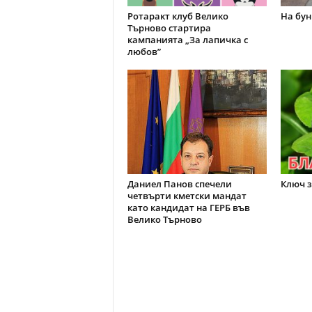
Ротаракт клуб Велико
На бун
Търново стартира
кампанията „За лапичка с
любов”
Даниел Панов спечели
Ключ з
четвърти кметски мандат
като кандидат на ГЕРБ във
Велико Търново