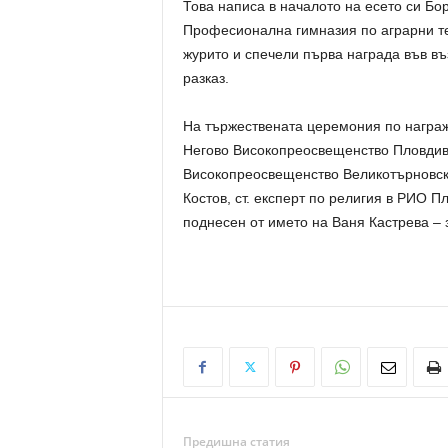
Това написа в началото на есето си Бо
Професионална гимназия по аграрни тех
журито и спечели първа награда във въз
разказ.
На тържествената церемония по награж
Негово Високопреосвещенство Пловдив
Високопреосвещенство Великотърновски
Костов, ст. експерт по религия в РИО
поднесен от името на Ваня Кастрева – 
Предишна статия