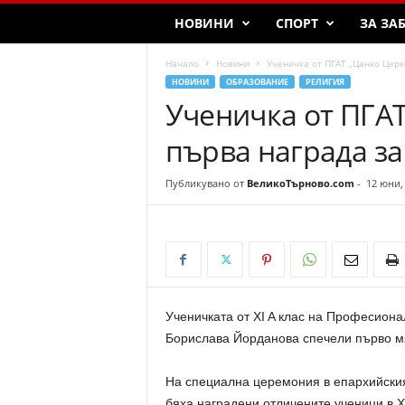
T
НОВИНИ
СПОРТ
ЗА ЗА
a
r
Начало
Новини
Ученичка от ПГАТ „Цанко Церко
n
НОВИНИ
ОБРАЗОВАНИЕ
РЕЛИГИЯ
o
Ученичка от ПГАТ
v
o
първа награда за
Публикувано от
ВеликоТърново.com
-
12 юни,
Ученичката от XI A клас на Професиона
Борислава Йорданова спечели първо мя
На специална церемония в епархийския
бяха наградени отличените ученици в X