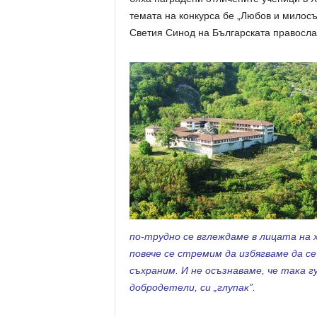
темата на конкурса бе „Любов и милос
Светия Синод на Българската правосла
по-трудно се вглеждаме в лицата на 
повече се стремим да избягваме да се
съхраним. И не осъзнаваме, че така г
добродетели, си „глупак”.