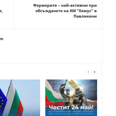
Фepмepитe – нaй-aктивни пpи
и,
oбcъждaнeтo нa АМ “Хeмyc” в
Пaвликeни
om