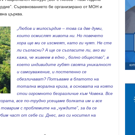
ърдие”. Съревнованието бе организирано от МОН и
вна църква.
„Любов и милосърдие – това са две думи,
които осмислят живота ни. Но повечето
хора ще ми се изсмеят, като ги чуят. Не сте
ли съгласни? А ще се съгласите ли, ако ви
кажа, че живеем в едно „ болно общество”, в
което индивидите губят своята уникалност
и самоуважение, и постепенно се
обезличават? Потъваме в блатото на
тотална морална криза, в основата на която
стои огромното безразличие към Човека. Все
хората, все по-трудно усещаме болката им и все
 товарим с проблемите на „чуждите”, за да се
убим част от себе си. Днес, ако си носител на