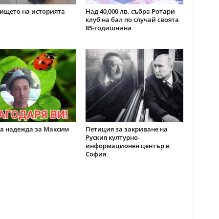
ището на историята
Над 40,000 лв. събра Ротари
клуб на бал по случай своята
85-годишнина
а надежда за Максим
Петиция за закриване на
Руския културно-
информационен център в
София