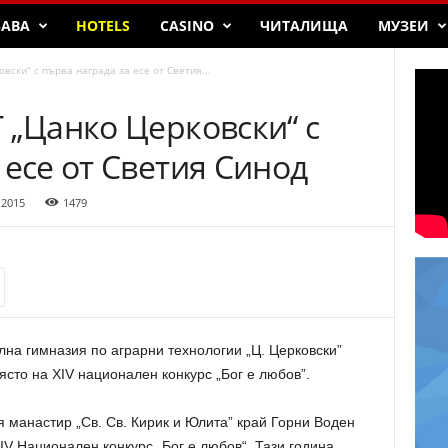
БАВА
HOTELS
CASINO
ЧИТАЛИЩА
МУЗЕИ
вски“ с първа награда за есе от Светия...
 „Цанко Церковски“ с
 есе от Светия Синод
 2015
1479
лна гимназия по аграрни технологии „Ц. Церковски”
сто на XIV национален конкурс „Бог е любов”.
 манастир „Св. Св. Кирик и Юлита” край Горни Воден
IV Национален конкурс „Бог е любов“. Тази година