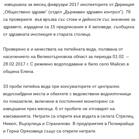
извършиха за месец февруари 2017 инспекторите от Дирекция
„Обществено здраве” (отдел „Държавен здравен контрол”). 78
са проверките във връзка със стоки и дейности със значение за
здравето, издадени са 15 предписания и 4 заповеди, съобщиха
от здравната инспекция в старата столица.
Проверено е и качествата на питейната вода, ползвана от
населението на Великотърновска област за периода 01.02. –
28.02.2017 г. С режимно водоподаване е било село Майско в
община Елена.
33 проби питейна вода при консуматорите от централно
водоснабдени места и обектите с ведомствени водоизточници
по показатели, включени в постоянния мониторинг са
извършени през месеца. 6 от пробите не отговарят на
изискванията. Нитрати са открити във водата в селата Стрелец,
Никюп, Вързулица и Страхилово. В предприятия в Поликрайще
и Горна Оряховица също са открити нитрати.