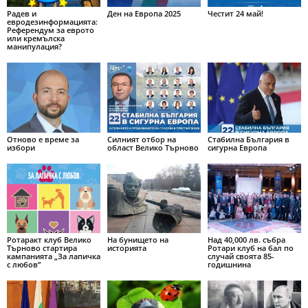
Радев и
Ден на Европа 2025
Честит 24 май!
евродезинформацията:
Референдум за еврото
или кремълска
манипулация?
Отново е време за
Силният отбор на
Стабилна България в
избори
област Велико Търново
сигурна Европа
Ротаракт клуб Велико
На бунището на
Над 40,000 лв. събра
Търново стартира
историята
Ротари клуб на бал по
кампанията „За лапичка
случай своята 85-
с любов”
годишнина