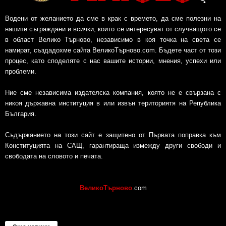
Водени от желанието да сме в крак с времето, да сме полезни на
нашите съграждани и всички, които се интересуват от случващото се
в област Велико Търново, независимо в коя точка на света се
намират, създадохме сайта ВеликоТърново.com. Бъдете част от този
процес, като споделяте с нас вашите истории, мнения, успехи или
проблеми.
Ние сме независима издателска компания, която не е свързана с
никоя държавна институция в или извън териториятя на Република
България.
Съдържанието на този сайт е защитено от Първата поправка към
Конституцията на САЩ, гарантираща измежду други свободи и
свободата на словото и печата.
ВеликоТърново
.com