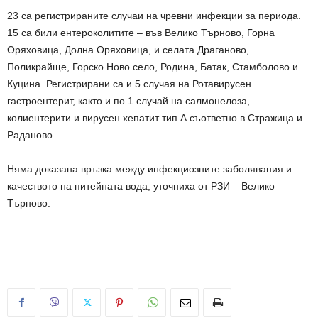
23 са регистрираните случаи на чревни инфекции за периода.
15 са били ентероколитите – във Велико Търново, Горна
Оряховица, Долна Оряховица, и селата Драганово,
Поликрайще, Горско Ново село, Родина, Батак, Стамболово и
Куцина. Регистрирани са и 5 случая на Ротавирусен
гастроентерит, както и по 1 случай на салмонелоза,
колиентерити и вирусен хепатит тип А съответно в Стражица и
Раданово.
Няма доказана връзка между инфекциозните заболявания и
качеството на питейната вода, уточниха от РЗИ – Велико
Търново.