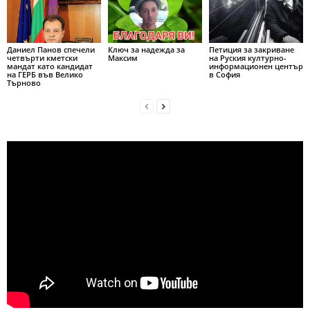
Даниел Панов спечели
Ключ за надежда за
Петиция за закриване
четвърти кметски
Максим
на Руския културно-
мандат като кандидат
информационен център
на ГЕРБ във Велико
в София
Търново