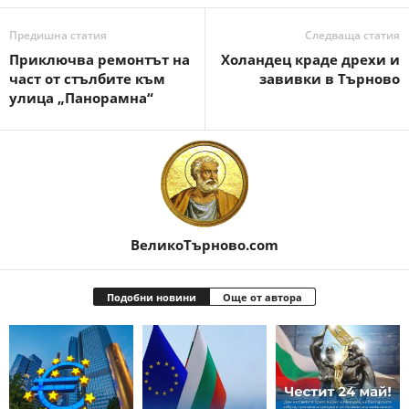
Предишна статия
Следваща статия
Приключва ремонтът на
Холандец краде дрехи и
част от стълбите към
завивки в Търново
улица „Панорамна“
ВеликоТърново.com
Подобни новини
Още от автора