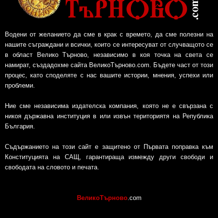
Водени от желанието да сме в крак с времето, да сме полезни на
нашите съграждани и всички, които се интересуват от случващото се
в област Велико Търново, независимо в коя точка на света се
намират, създадохме сайта ВеликоТърново.com. Бъдете част от този
процес, като споделяте с нас вашите истории, мнения, успехи или
проблеми.
Ние сме независима издателска компания, която не е свързана с
никоя държавна институция в или извън териториятя на Република
България.
Съдържанието на този сайт е защитено от Първата поправка към
Конституцията на САЩ, гарантираща измежду други свободи и
свободата на словото и печата.
ВеликоТърново
.com