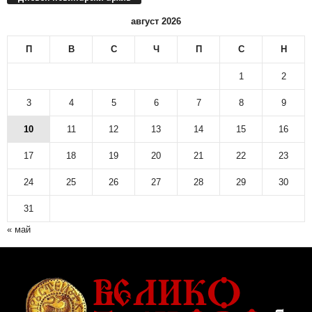
н
август 2026
о
в
П
В
С
Ч
П
С
Н
и
н
1
2
а
р
3
4
5
6
7
8
9
с
10
11
12
13
14
15
16
к
и
17
18
19
20
21
22
23
а
р
24
25
26
27
28
29
30
х
и
31
в
« май