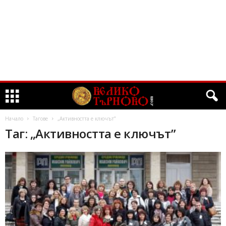
Начало
Тагове
„Активността е ключът”
Таг: „Активността е ключът”