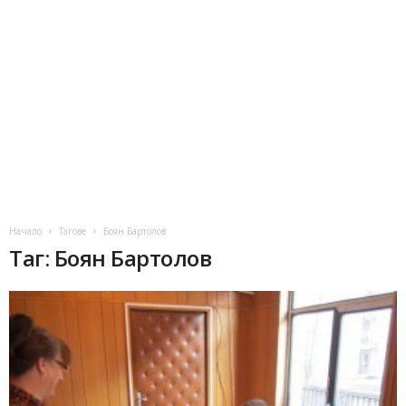
Начало
Тагове
Боян Бартолов
Таг: Боян Бартолов