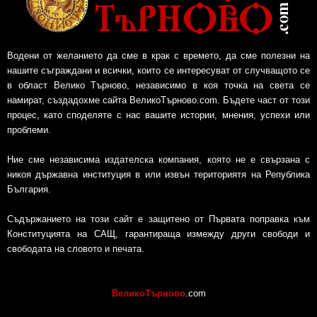
Водени от желанието да сме в крак с времето, да сме полезни на
нашите съграждани и всички, които се интересуват от случващото се
в област Велико Търново, независимо в коя точка на света се
намират, създадохме сайта ВеликоТърново.com. Бъдете част от този
процес, като споделяте с нас вашите истории, мнения, успехи или
проблеми.
Ние сме независима издателска компания, която не е свързана с
никоя държавна институция в или извън териториятя на Република
България.
Съдържанието на този сайт е защитено от Първата поправка към
Конституцията на САЩ, гарантираща измежду други свободи и
свободата на словото и печата.
ВеликоТърново
.com