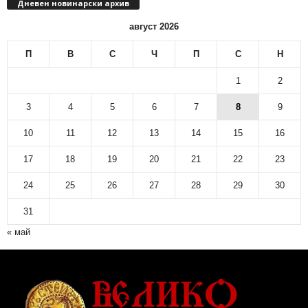
Дневен новинарски архив
н
н
август 2026
о
в
П
В
С
Ч
П
С
Н
и
н
1
2
а
р
3
4
5
6
7
8
9
с
10
11
12
13
14
15
16
к
и
17
18
19
20
21
22
23
а
р
24
25
26
27
28
29
30
х
и
31
в
« май