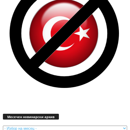
Месечен
новинарски
Месечен новинарски архив
архив