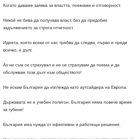
Когато даваме заявка за властта, поемаме и отговорност.
Никой не бива да получава власт, без да придобие
задължението за строга отчетност.
Идеята, която всеки от нас трябва да следва, първо и преди
всичко, е дълг.
Аз не съм се страхувал и не се страхувам да поема и да
обслужвам този дълг към обществото!
Не искам България да изглежда като аутсайдера на Европа.
Държавата не е учебен полигон, България няма повече време
за губене!
България има нужда от ефективни и работещи решения.