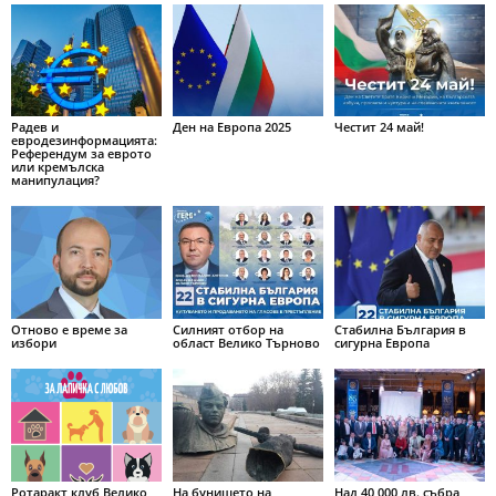
Радев и
Ден на Европа 2025
Честит 24 май!
евродезинформацията:
Референдум за еврото
или кремълска
манипулация?
Отново е време за
Силният отбор на
Стабилна България в
избори
област Велико Търново
сигурна Европа
Ротаракт клуб Велико
На бунището на
Над 40,000 лв. събра