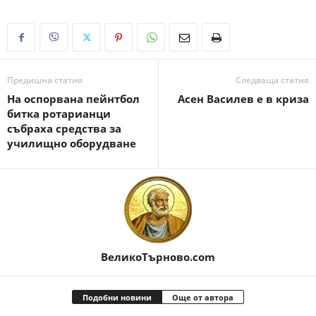
Предишна статия
Следваща статия
На оспорвана пейнтбол
Асен Василев е в криза
битка ротарианци
събраха средства за
училищно оборудване
ВеликоТърново.com
Подобни новини
Още от автора