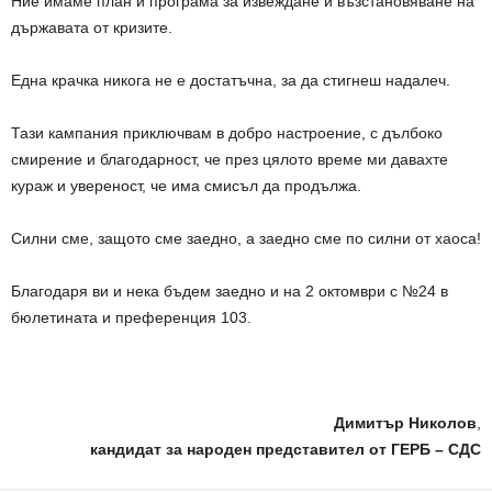
Ние имаме план и програма за извеждане и възстановяване на
държавата от кризите.
Една крачка никога не е достатъчна, за да стигнеш надалеч.
Тази кампания приключвам в добро настроение, с дълбоко
смирение и благодарност, че през цялото време ми давахте
кураж и увереност, че има смисъл да продължа.
Силни сме, защото сме заедно, а заедно сме по силни от хаоса!
Благодаря ви и нека бъдем заедно и на 2 октомври с №24 в
бюлетината и преференция 103.
.
Димитър Николов
,
кандидат за народен представител от ГЕРБ – СДС