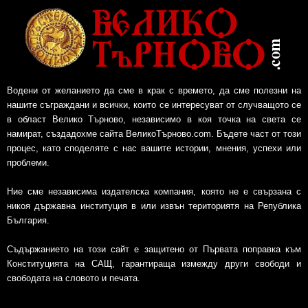
Водени от желанието да сме в крак с времето, да сме полезни на
нашите съграждани и всички, които се интересуват от случващото се
в област Велико Търново, независимо в коя точка на света се
намират, създадохме сайта ВеликоТърново.com. Бъдете част от този
процес, като споделяте с нас вашите истории, мнения, успехи или
проблеми.
Ние сме независима издателска компания, която не е свързана с
никоя държавна институция в или извън териториятя на Република
България.
Съдържанието на този сайт е защитено от Първата поправка към
Конституцията на САЩ, гарантираща измежду други свободи и
свободата на словото и печата.