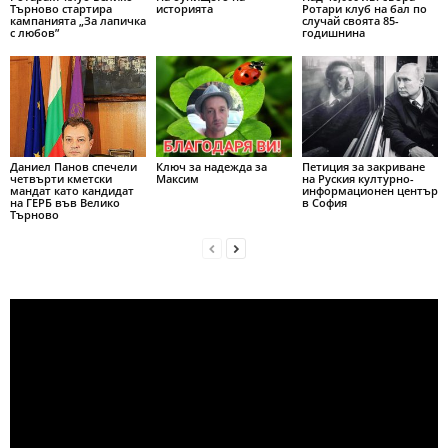
Търново стартира
историята
Ротари клуб на бал по
кампанията „За лапичка
случай своята 85-
с любов”
годишнина
Даниел Панов спечели
Ключ за надежда за
Петиция за закриване
четвърти кметски
Максим
на Руския културно-
мандат като кандидат
информационен център
на ГЕРБ във Велико
в София
Търново