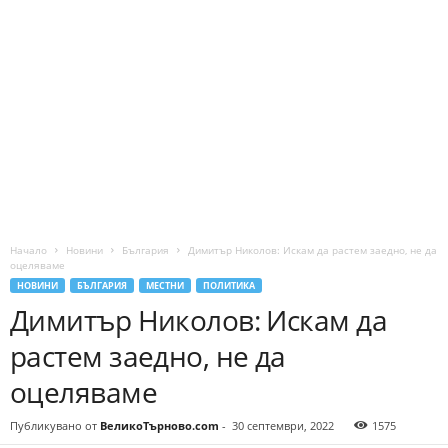
Начало
Новини
България
Димитър Николов: Искам да растем заедно, не да
оцеляваме
НОВИНИ
БЪЛГАРИЯ
МЕСТНИ
ПОЛИТИКА
Димитър Николов: Искам да
растем заедно, не да
оцеляваме
Публикувано от
ВеликоТърново.com
-
30 септември, 2022
1575