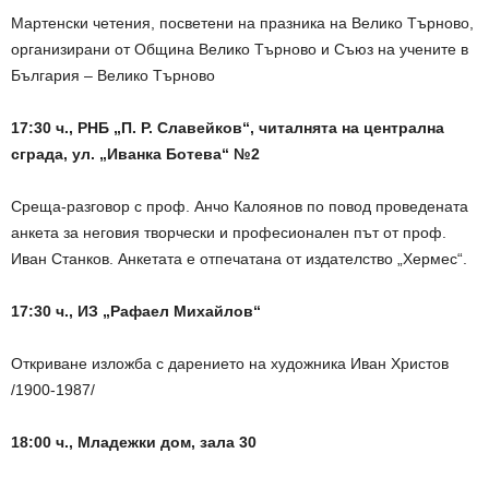
Мартенски четения, посветени на празника на Велико Търново,
организирани от Община Велико Търново и Съюз на учените в
България – Велико Търново
17:30 ч.,
РНБ „П. Р. Славейков“, читалнята на централна
сграда, ул. „Иванка Ботева“ №2
Среща-разговор с проф. Анчо Калоянов по повод проведената
анкета за неговия творчески и професионален път от проф.
Иван Станков. Анкетата е отпечатана от издателство „Хермес“.
17:30 ч., ИЗ „Рафаел Михайлов“
Откриване изложба с дарението на художника Иван Христов
/1900-1987/
18:00 ч., Младежки дом, зала 30