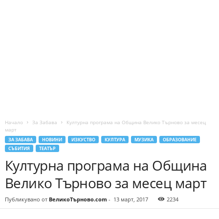
Начало
За Забава
Културна програма на Община Велико Търново за месец
март
ЗА ЗАБАВА
НОВИНИ
ИЗКУСТВО
КУЛТУРА
МУЗИКА
ОБРАЗОВАНИЕ
СЪБИТИЯ
ТЕАТЪР
Културна програма на Община
Велико Търново за месец март
Публикувано от
ВеликоТърново.com
-
13 март, 2017
2234