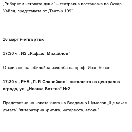
„Рибарят и неговата душа“ – театрална постановка по Оскар
Уайлд, представета от „Театър 199“
16 март /четвъртък/
17:30 ч., ИЗ „Рафаел Михайлов“
Откриване на юбилейна изложба на проф. Иван Бочев
17:30 ч., РНБ „П. Р. Славейков“, читалнята на централна
сграда, ул. „Иванка Ботева“ №2
Представяне на новата книга на Владимир Шумелов „Ще чакам
дъгата“ /литературна критика, интервюта, етюди/