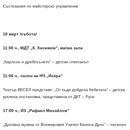
Състезания по майсторско управление
18 март /събота/
11:00 ч., МДТ „К. Кисимов“, малка зала
„Карлсон и дребосъчето“ – детски спектакъл
11:00 ч., салон на НЧ „Искра“
Театър ВЕСЕЛ представя: „От къде дойдоха бебетата“ – детска
куклена постановка, представена от ДКТ – Русе
17:00 ч., ИЗ „Рафаел Михайлов“
„Духовна музика от Всемировия Учител Беинса Дуно“ – песенен