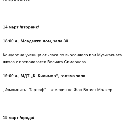
14 март /вторник/
18:00 ч., Младежки дом, зала 30
Концерт на ученици от класа по виолончело при Музикалната
школа с преподавател Величка Симеонова
19:00 ч., МДТ „К. Кисимов“, голяма зала
„Измамникът Тартюф“ – комедия по Жан Батист Молиер
15 март /сряда/