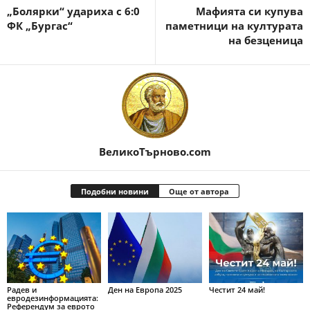
„Болярки“ удариха с 6:0
Мафията си купува
ФК „Бургас“
паметници на културата
на безценица
ВеликоТърново.com
Подобни новини
Още от автора
Радев и
Ден на Европа 2025
Честит 24 май!
евродезинформацията:
Референдум за еврото