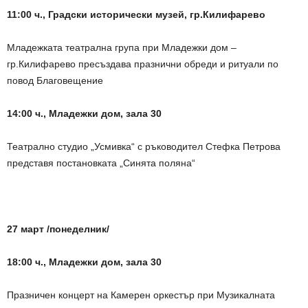
11:00 ч., Градски исторически музей, гр.Килифарево
Младежката театрална група при Младежки дом –
гр.Килифарево пресъздава празнични обреди и ритуали по
повод Благовещение
14:00 ч., Младежки дом, зала 30
Театрално студио „Усмивка“ с ръководител Стефка Петрова
представя постановката „Синята поляна“
27 март /понеделник/
18:00 ч., Младежки дом, зала 30
Празничен концерт на Камерен оркестър при Музикалната