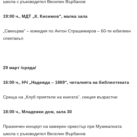
школа с ръководител Весилин Върбанов
19:00 ч., МДТ „К. Кисимов“, малка зала
„Свекърва“ – комедия по Антон Страшимиров – 60-ти юбилеен
спектакъл
29 март /сряда/
16:00 ч., НЧ „Надежда – 1869“, читалнята на библиотеката
Среща на „Клуб приятели на книгата“, секция възрастни
18:00 ч., Младежки дом, зала 30
Празничен концерт на камерен оркестър при Музикалната
школа с ръководител Веселин Върбанов