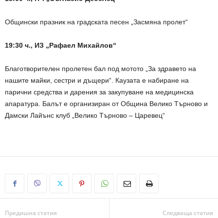
Общински празник на градската песен „Засмяна пролет“
19:30 ч., ИЗ „Рафаел Михайлов“
Благотворителен пролетен бал под мотото „За здравето на
нашите майки, сестри и дъщери“. Каузата е набиране на
парични средства и дарения за закупуване на медицинска
апаратура. Балът е организиран от Община Велико Търново и
Дамски Лайънс клуб „Велико Търново – Царевец“
Предишна статия
Следваща статия