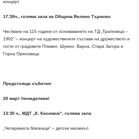
концерт
17:30ч., голяма зала на Община Велико Търново
Честване на 115 години от основаването на ТД „Трапезица –
1902“ – концерт на художествените състави на дружеството и
гости от градовете Плевен, Шумен, Варна, Стара Загора и
Горна Оряховица
Предстоящи събития:
20 март /понеделник/
13:30 ч., МДТ „К. Кисимов“, голяма зала
„Четиримата близнаци“ – детски мюзикъл