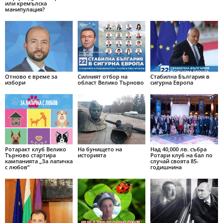
или кремълска
манипулация?
Отново е време за
Силният отбор на
Стабилна България в
избори
област Велико Търново
сигурна Европа
Ротаракт клуб Велико
На бунището на
Над 40,000 лв. събра
Търново стартира
историята
Ротари клуб на бал по
кампанията „За лапичка
случай своята 85-
с любов”
годишнина