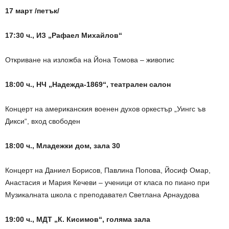
17 март /петък/
17:30 ч., ИЗ „Рафаел Михайлов“
Откриване на изложба на Йона Томова – живопис
18:00 ч., НЧ „Надежда-1869“, театрален салон
Концерт на американския военен духов оркестър „Уингс ъв
Дикси“, вход свободен
18:00 ч., Младежки дом, зала 30
Концерт на Даниел Борисов, Павлина Попова, Йосиф Омар,
Анастасия и Мария Кечеви – ученици от класа по пиано при
Музикалната школа с преподавател Светлана Арнаудова
19:00 ч., МДТ „К. Кисимов“, голяма зала