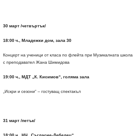
30 март /четвъртък/
18:00 ч., Младежки дом, зала 30
Концерт на ученици от класа по флейта при Музикалната школа
с преподавател Жана Шимидова
19:00 ч., МДТ „К. Кисимов“, голяма зала
„Искри и сезони“ – гостуващ спектакъл
31 март /петък/
18:00 ч., НЧ „Съгласие-Дебелец“