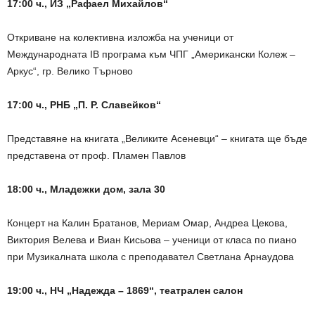
17:00 ч., ИЗ „Рафаел Михайлов“
Откриване на колективна изложба на ученици от
Международната IB програма към ЧПГ „Американски Колеж –
Аркус“, гр. Велико Търново
17:00 ч., РНБ „П. Р. Славейков“
Представяне на книгата „Великите Асеневци“ – книгата ще бъде
представена от проф. Пламен Павлов
18:00 ч., Младежки дом, зала 30
Концерт на Калин Братанов, Мериам Омар, Андреа Цекова,
Виктория Велева и Виан Кисьова – ученици от класа по пиано
при Музикалната школа с преподавател Светлана Арнаудова
19:00 ч., НЧ „Надежда – 1869“, театрален салон