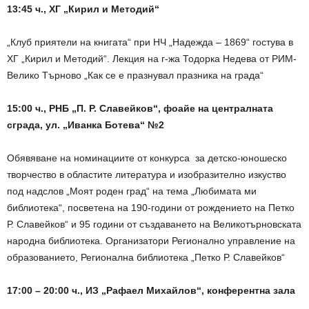
13:45 ч., ХГ „Кирил и Методий“
„Клуб приятели на книгата“ при НЧ „Надежда – 1869“ гостува в
ХГ „Кирил и Методий“. Лекция на г-жа Тодорка Недева от РИМ-
Велико Търново „Как се е празнувал празника на града“
15:00 ч., РНБ „П. Р. Славейков“, фоайе на централната
сграда, ул. „Иванка Ботева“ №2
Обявяване на номинациите от конкурса за детско-юношеско
творчество в областите литература и изобразително изкуство
под надслов „Моят роден град“ на тема „Любимата ми
библиотека“, посветена на 190-години от рождението на Петко
Р. Славейков“ и 95 години от създаването на Великотърновската
народна библиотека. Организатори Регионално управление на
образованието, Регионална библиотека „Петко Р. Славейков“
17:00 – 20:00 ч., ИЗ „Рафаел Михайлов“, конферентна зала