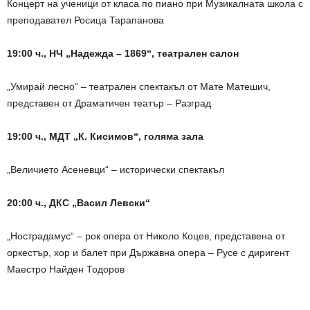
Концерт на ученици от класа по пиано при Музикалната школа с
преподавател Росица Тарапанова
19:00 ч., НЧ „Надежда – 1869“, театрален салон
„Умирай лесно“ – театрален спектакъл от Мате Матешич,
представен от Драматичен театър – Разград
19:00 ч., МДТ „К. Кисимов“, голяма зала
„Величието Асеневци“ – исторически спектакъл
20:00 ч., ДКС „Васил Левски“
„Нострадамус“ – рок опера от Николо Коцев, представена от
оркестър, хор и балет при Държавна опера – Русе с диригент
Маестро Найден Тодоров