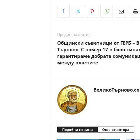
Предишна статия
Общински съветници от ГЕРБ – В
Търново: С номер 17 в бюлетина
гарантираме добрата комуника
между властите
ВеликоТърново.c
Подобни новини
Още от автора