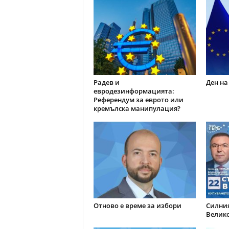
Радев и
Ден на
евродезинформацията:
Референдум за еврото или
кремълска манипулация?
Отново е време за избори
Силния
Велик