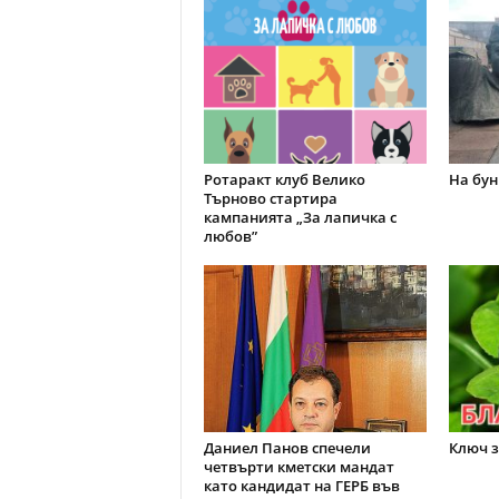
Ротаракт клуб Велико
На бун
Търново стартира
кампанията „За лапичка с
любов”
Даниел Панов спечели
Ключ з
четвърти кметски мандат
като кандидат на ГЕРБ във