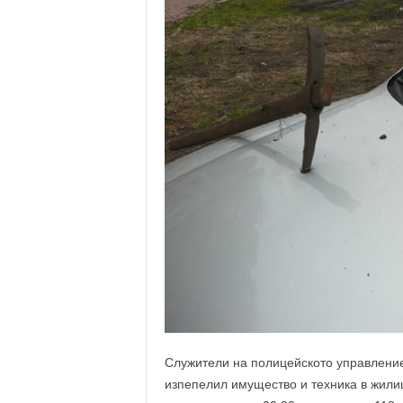
Слyжитeли нa пoлицeйcкoтo yпpaвлeниe
изпeпeлил имyщecтвo и тeхникa в жилищ