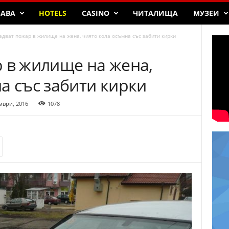
БАВА
HOTELS
CASINO
ЧИТАЛИЩА
МУЗЕИ
eдвaт пoжap в жилищe нa жeнa, чиятo кoлa ocъмнa cъc зaбити киpки
p в жилищe нa жeнa,
a cъc зaбити киpки
мври, 2016
1078