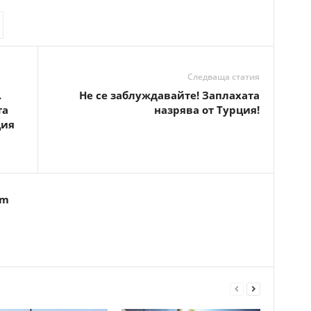
Следваща статия
.
Не се заблуждавайте! Заплахата
та
назрява от Турция!
ция
om