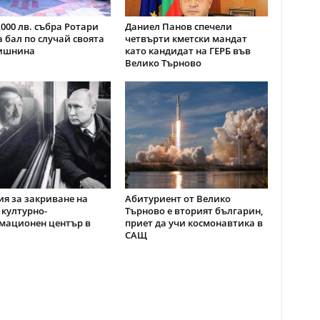
,000 лв. събра Ротари
Даниел Панов спечели
а бал по случай своята
четвърти кметски мандат
дишнина
като кандидат на ГЕРБ във
Велико Търново
я за закриване на
Абитуриент от Велико
 културно-
Търново е вторият българин,
мационен център в
приет да учи космонавтика в
САЩ