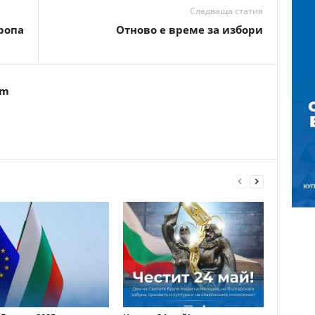
Следваща статия
ропа
Отново е време за избори
om