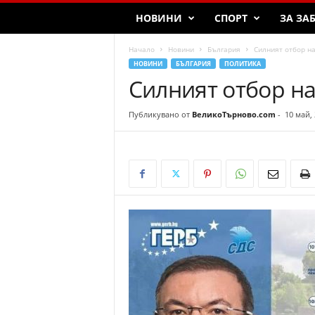
T
НОВИНИ
СПОРТ
ЗА ЗА
a
r
Начало
Новини
България
Силният отбор н
n
НОВИНИ
БЪЛГАРИЯ
ПОЛИТИКА
o
Силният отбор на
v
o
Публикувано от
ВеликоТърново.com
-
10 май,