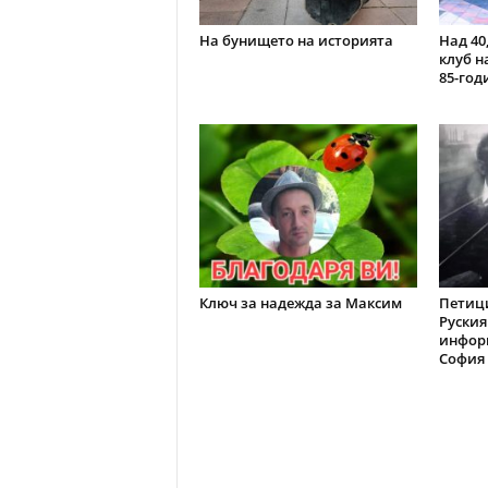
На бунището на историята
Над 40
клуб н
85-го
Ключ за надежда за Максим
Петици
Руския
инфор
София