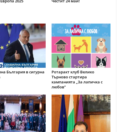
 Европа 2025
Честит 24 май!
на България в сигурна
Ротаракт клуб Велико
а
Търново стартира
кампанията „За лапичка с
любов”