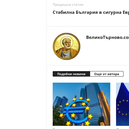
Предишна статия
Стабилна България в сигурна Ев
ВеликоТърново.c
Подобни новини
Още от автора