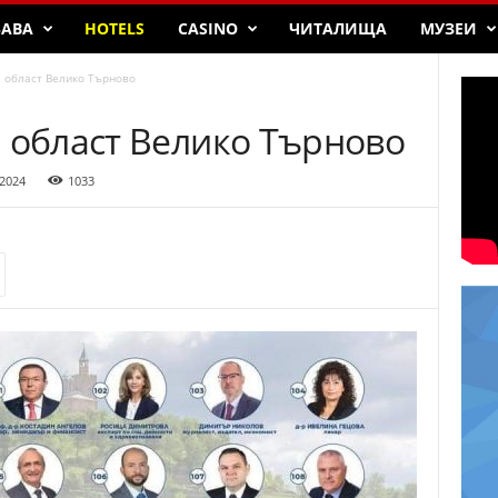
БАВА
HOTELS
CASINO
ЧИТАЛИЩА
МУЗЕИ
а област Велико Търново
 област Велико Търново
 2024
1033