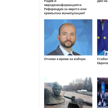
Радев и
Ден на
евродезинформацията:
Референдум за еврото или
кремълска манипулация?
Отново е време за избори
Стабил
Европ