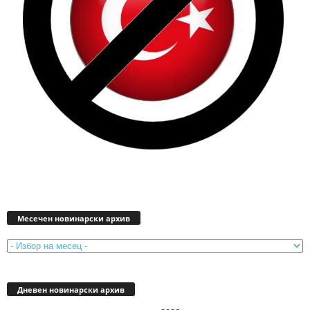
Месечен
новинарски
Месечен новинарски архив
архив
Дневен новинарски архив