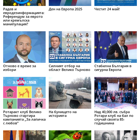
Радев и
Ден на Европа 2025
Честит 24 май!
евродезинформацията:
Референдум за еврото
или кремълска
манипулация?
Отново е време за
Силният отбор на
Стабилна България в
избори
област Велико Търново
сигурна Европа
Ротаракт клуб Велико
На бунището на
Над 40,000 лв. събра
Търново стартира
историята
Ротари клуб на бал по
кампанията „За лапичка
случай своята 85-
с любов”
годишнина