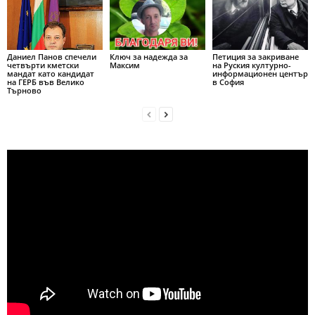
Даниел Панов спечели
Ключ за надежда за
Петиция за закриване
четвърти кметски
Максим
на Руския културно-
мандат като кандидат
информационен център
на ГЕРБ във Велико
в София
Търново