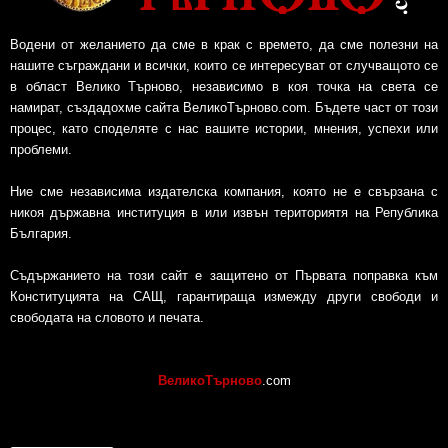
Водени от желанието да сме в крак с времето, да сме полезни на
нашите съграждани и всички, които се интересуват от случващото се
в област Велико Търново, независимо в коя точка на света се
намират, създадохме сайта ВеликоТърново.com. Бъдете част от този
процес, като споделяте с нас вашите истории, мнения, успехи или
проблеми.
Ние сме независима издателска компания, която не е свързана с
никоя държавна институция в или извън териториятя на Република
България.
Съдържанието на този сайт е защитено от Първата поправка към
Конституцията на САЩ, гарантираща измежду други свободи и
свободата на словото и печата.
ВеликоТърново
.com