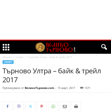
Начало
Спорт
Търново Ултра – байк & трейл 2017
СПОРТ
Търново Ултра – байк & трейл
2017
Публикувано от
ВеликоТърново.com
-
15 март, 2017
1571