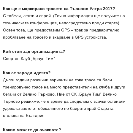
Как ще е маркирано трасето на Търново Ултра 2017?
С табели, ленти и спрей. (Точна информация ще получите на
техническата конференция, непосредствено преди старта).
Освен това, ще предоставим GPS – трак за предварително
пробягване на трасето и вкарване в GPS устройства.
Кой стои зад организацията?
Спортен Клуб „Браун Тим”.
Как се зароди идеята?
Дълги години различни варианти на това трасе са били
тренировъчно трасе на много представители на клуба и други
бегачи от Велико Търново. Ние от СК „Браун Тим” Велико
Търново решихме, че е време да споделим с всички останали
удоволствието от обикалянето по баирите край Старата
столица на България.
Какво можете да очаквате?