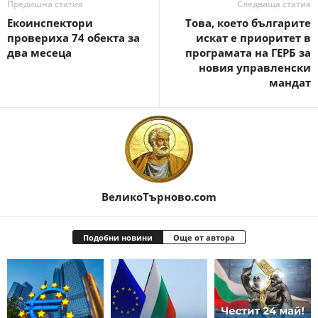
Предишна статия
Следваща статия
Екоинспектори
Това, което българите
провериха 74 обекта за
искат е приоритет в
два месеца
програмата на ГЕРБ за
новия управленски
мандат
ВеликоТърново.com
Подобни новини
Още от автора