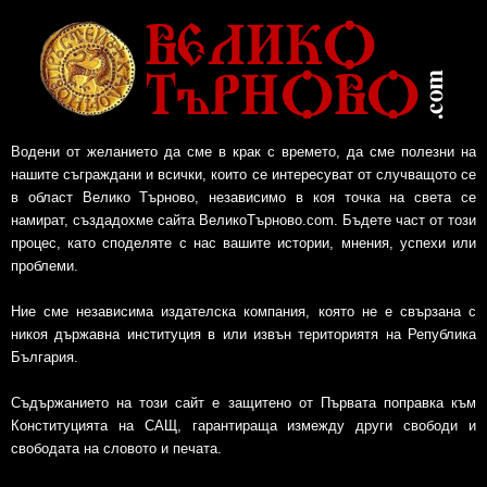
Водени от желанието да сме в крак с времето, да сме полезни на
нашите съграждани и всички, които се интересуват от случващото се
в област Велико Търново, независимо в коя точка на света се
намират, създадохме сайта ВеликоТърново.com. Бъдете част от този
процес, като споделяте с нас вашите истории, мнения, успехи или
проблеми.
Ние сме независима издателска компания, която не е свързана с
никоя държавна институция в или извън териториятя на Република
България.
Съдържанието на този сайт е защитено от Първата поправка към
Конституцията на САЩ, гарантираща измежду други свободи и
свободата на словото и печата.