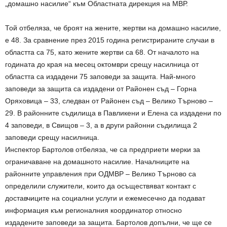
„домашно насилие“ към Областната дирекция на МВР.
Той отбеляза, че броят на жените, жертви на домашно насилие,
е 48. За сравнение през 2015 година регистрираните случаи в
областта са 75, като жените жертви са 68. От началото на
годината до края на месец октомври срещу насилница от
областта са издадени 75 заповеди за защита. Най-много
заповеди за защита са издадени от Районен съд – Горна
Оряховица – 33, следван от Районен съд – Велико Търново –
29. В районните съдилища в Павликени и Елена са издадени по
4 заповеди, в Свищов – 3, а в други районни съдилища 2
заповеди срещу насилница.
Инспектор Бартолов отбеляза, че са предприети мерки за
ограничаване на домашното насилие. Началниците на
районните управления при ОДМВР – Велико Търново са
определили служители, които да осъществяват контакт с
доставчиците на социални услуги и ежемесечно да подават
информация към регионалния координатор относно
издадените заповеди за защита. Бартолов допълни, че ще се