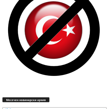
Месечен
новинарски
Месечен новинарски архив
архив