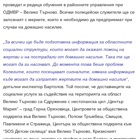
проведат и редица обучения в районните управления при
ОДМВР – Велико Търново. Всички полицейски служители ще се
запознаят с мерките, които е необходимо да предприемат при
случаи на домашно насилие.
„За всички ще бъде подготвена информация за областните
социални структури, които могат да окажат помощ на
жертви и на пострадали от домашно насилие. Така те ще
могат да ги насочват. До момента това беше проблем.
Колегите, които посещават сигналите, нямаха информация
къде могат да изпратят жертвите на домашно насилие“
,
допълни инспектор Бартолов. Той посочи, че доставчиците на
социални услуги за съдействие на територията на област
Велико Търново са Сдружение с нестопанска цел „Център
Мария“ – град Горна Оряховица, Центровете за обществена
подкрепа във Велико Търново, Полски Тръмбеш, Свищов,
Павликени и Стражица, Центъра за обществена подкрепа към
“SOS Детски селища“ във Велико Търново, Кризисният
центрова за деца, жертви на трафик в село Балван и кризисните