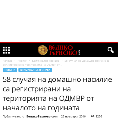
Начало
Новини
Криминална хроника
58 случая на домашно насилие са
регистрирани на територията на ОДМВР от...
НОВИНИ
КРИМИНАЛНА ХРОНИКА
58 случая на домашно насилие
са регистрирани на
територията на ОДМВР от
началото на годината
Публикувано от
ВеликоТърново.com
-
28 ноември, 2016
1256