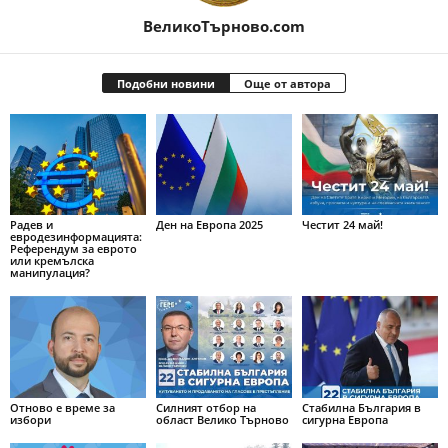
ВеликоТърново.com
Подобни новини
Още от автора
Радев и
Ден на Европа 2025
Честит 24 май!
евродезинформацията:
Референдум за еврото
или кремълска
манипулация?
Отново е време за
Силният отбор на
Стабилна България в
избори
област Велико Търново
сигурна Европа