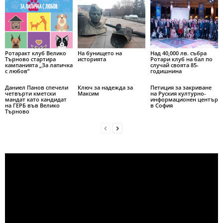
Ротаракт клуб Велико
На бунището на
Над 40,000 лв. събра
Търново стартира
историята
Ротари клуб на бал по
кампанията „За лапичка
случай своята 85-
с любов”
годишнина
Даниел Панов спечели
Ключ за надежда за
Петиция за закриване
четвърти кметски
Максим
на Руския културно-
мандат като кандидат
информационен център
на ГЕРБ във Велико
в София
Търново