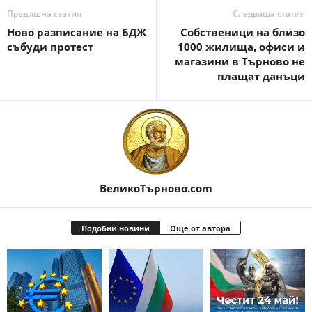
Предишна статия
Следваща статия
Ново разписание на БДЖ
Собственици на близо
събуди протест
1000 жилища, офиси и
магазини в Търново не
плащат данъци
ВеликоТърново.com
Подобни новини
Още от автора