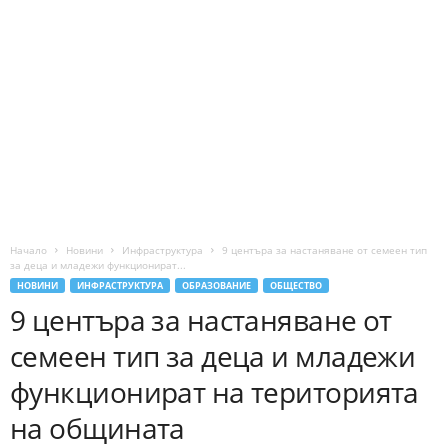
Начало
Новини
Инфраструктура
9 центъра за настаняване от семеен тип
за деца и младежи функционират...
НОВИНИ
ИНФРАСТРУКТУРА
ОБРАЗОВАНИЕ
ОБЩЕСТВО
9 центъра за настаняване от
семеен тип за деца и младежи
функционират на територията
на общината