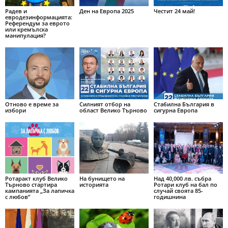
Радев и
Ден на Европа 2025
Честит 24 май!
евродезинформацията:
Референдум за еврото
или кремълска
манипулация?
Отново е време за
Силният отбор на
Стабилна България в
избори
област Велико Търново
сигурна Европа
Ротаракт клуб Велико
На бунището на
Над 40,000 лв. събра
Търново стартира
историята
Ротари клуб на бал по
кампанията „За лапичка
случай своята 85-
с любов”
годишнина