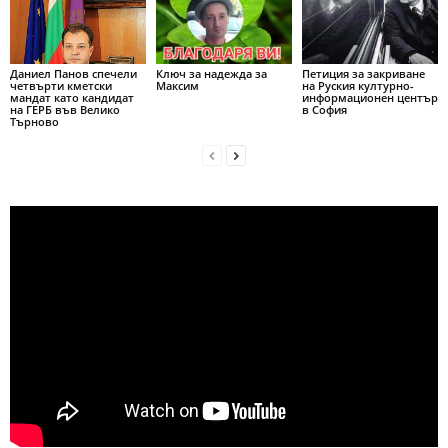
Даниел Панов спечели
Ключ за надежда за
Петиция за закриване
четвърти кметски
Максим
на Руския културно-
мандат като кандидат
информационен център
на ГЕРБ във Велико
в София
Търново