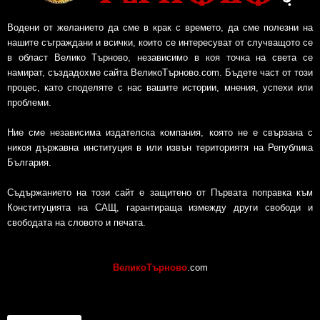
Водени от желанието да сме в крак с времето, да сме полезни на
нашите съграждани и всички, които се интересуват от случващото се
в област Велико Търново, независимо в коя точка на света се
намират, създадохме сайта ВеликоТърново.com. Бъдете част от този
процес, като споделяте с нас вашите истории, мнения, успехи или
проблеми.
Ние сме независима издателска компания, която не е свързана с
никоя държавна институция в или извън териториятя на Република
България.
Съдържанието на този сайт е защитено от Първата поправка към
Конституцията на САЩ, гарантираща измежду други свободи и
свободата на словото и печата.
ВеликоТърново
.com