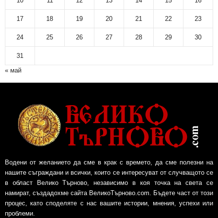
10
11
12
13
14
15
16
17
18
19
20
21
22
23
24
25
26
27
28
29
30
31
« май
Водени от желанието да сме в крак с времето, да сме полезни на
нашите съграждани и всички, които се интересуват от случващото се
в област Велико Търново, независимо в коя точка на света се
намират, създадохме сайта ВеликоТърново.com. Бъдете част от този
процес, като споделяте с нас вашите истории, мнения, успехи или
проблеми.