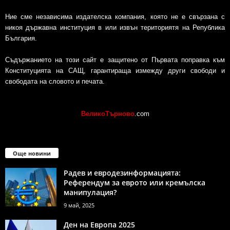
Ние сме независима издателска компания, която не е свързана с
никоя държавна институция в или извън териториятя на Република
България.
Съдържанието на този сайт е защитено от Първата поправка към
Конституцията на САЩ, гарантираща измежду други свободи и
свободата на словото и печата.
ВеликоТърново
.com
Още новини
Радев и евродезинформацията:
Референдум за еврото или кремълска
манипулация?
9 май, 2025
Ден на Европа 2025