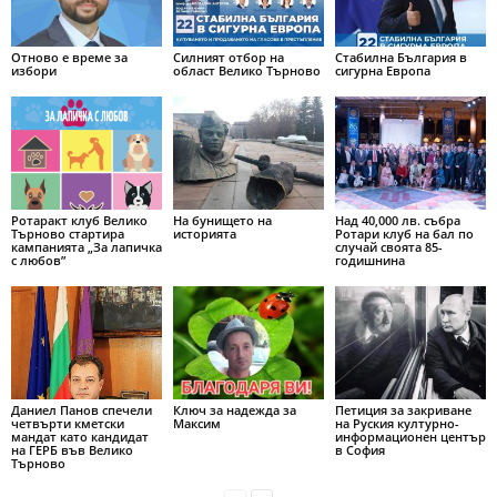
Отново е време за
Силният отбор на
Стабилна България в
избори
област Велико Търново
сигурна Европа
Ротаракт клуб Велико
На бунището на
Над 40,000 лв. събра
Търново стартира
историята
Ротари клуб на бал по
кампанията „За лапичка
случай своята 85-
с любов”
годишнина
Даниел Панов спечели
Ключ за надежда за
Петиция за закриване
четвърти кметски
Максим
на Руския културно-
мандат като кандидат
информационен център
на ГЕРБ във Велико
в София
Търново