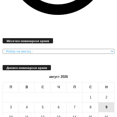
Месечен
новинарски
Месечен новинарски архив
архив
Дневен новинарски архив
август 2026
П
В
С
Ч
П
С
Н
1
2
3
4
5
6
7
8
9