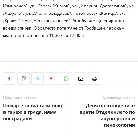
Измирлиев”, ул. „Георги Живков”, ул. „Иларион Драгостинов”, ул.
„Лазурна”, ул. „Стоян Коледаров”, пътен възел „Качица”, ул.
„Краков” и ул. „Беляковско шосе”. Автобусите ще спират на
всички спирки. Обратното потегляне от Гробищен парк към
кварталите отново е в 11:30 ч. и 12:30 ч.
Предишна статия
Следваща статия
Пожар е горял тази нощ
Деня на отворените
в гараж в града, няма
врати Отделението по
пострадали
акушерство и
гинекология