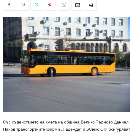
Със съдействието на кмета на община Велико Търново Даниел
Панов транспортните фирми „Надежда” и „Алекс ОК” осигуряват