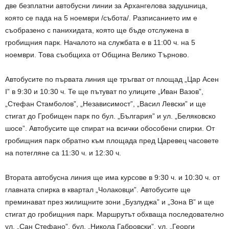
две безплатни автобусни линии за Архангелова задушница,
която се пада на 5 ноември /събота/. Разписанието им е
съобразено с панихидата, която ще бъде отслужена в
гробищния парк. Началото на службата е в 11:00 ч. на 5
ноември. Това съобщиха от Община Велико Търново.
Автобусите по първата линия ще тръгват от площад „Цар Асен
I” в 9:30 и 10:30 ч. Те ще пътуват по улиците „Иван Вазов”,
„Стефан Стамболов”, „Независимост”, „Васил Левски” и ще
стигат до Гробищен парк по бул. „България” и ул. „Беляковско
шосе”. Автобусите ще спират на всички обособени спирки. От
гробищния парк обратно към площада пред Царевец часовете
на потегляне са 11:30 ч. и 12:30 ч.
Втората автобусна линия ще има курсове в 9:30 ч. и 10:30 ч. от
главната спирка в квартал „Чолаковци”. Автобусите ще
преминават през жилищните зони „Бузлуджа” и „Зона В” и ще
стигат до гробищния парк. Маршрутът обхваща последователно
ул. „Сан Стефано”, бул. „Никола Габровски”, ул. „Георги