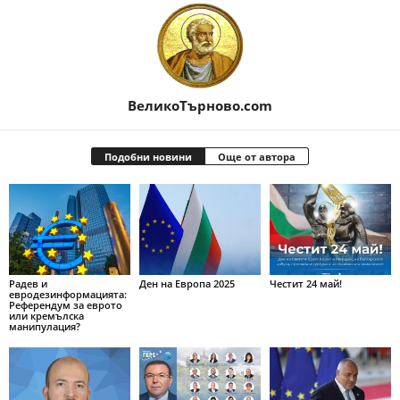
ВеликоТърново.com
Подобни новини
Още от автора
Радев и
Ден на Европа 2025
Честит 24 май!
евродезинформацията:
Референдум за еврото
или кремълска
манипулация?