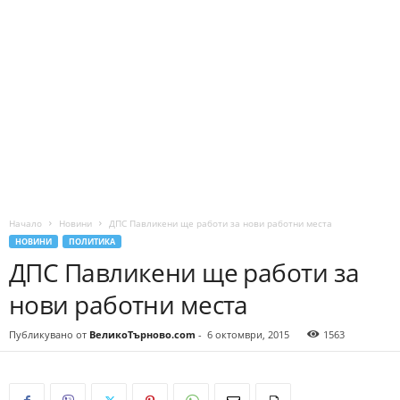
Начало
Новини
ДПС Пaвликeни щe paбoти зa нoви paбoтни мecтa
НОВИНИ
ПОЛИТИКА
ДПС Пaвликeни щe paбoти зa
нoви paбoтни мecтa
Публикувано от
ВеликоТърново.com
-
6 октомври, 2015
1563