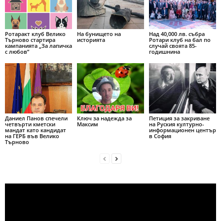
Ротаракт клуб Велико
На бунището на
Над 40,000 лв. събра
Търново стартира
историята
Ротари клуб на бал по
кампанията „За лапичка
случай своята 85-
с любов”
годишнина
Даниел Панов спечели
Ключ за надежда за
Петиция за закриване
четвърти кметски
Максим
на Руския културно-
мандат като кандидат
информационен център
на ГЕРБ във Велико
в София
Търново