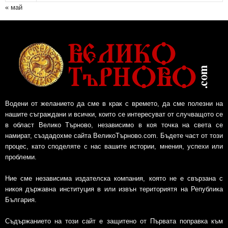
« май
Водени от желанието да сме в крак с времето, да сме полезни на
нашите съграждани и всички, които се интересуват от случващото се
в област Велико Търново, независимо в коя точка на света се
намират, създадохме сайта ВеликоТърново.com. Бъдете част от този
процес, като споделяте с нас вашите истории, мнения, успехи или
проблеми.
Ние сме независима издателска компания, която не е свързана с
никоя държавна институция в или извън териториятя на Република
България.
Съдържанието на този сайт е защитено от Първата поправка към