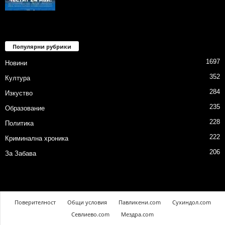
Популярни рубрики
1697
Новини
352
Култура
284
Изкуство
235
Образование
228
Политика
222
Криминална хроника
206
За Забава
Поверителност
Общи условия
Павликени.com
Сухиндол.com
Севлиево.com
Мездра.com