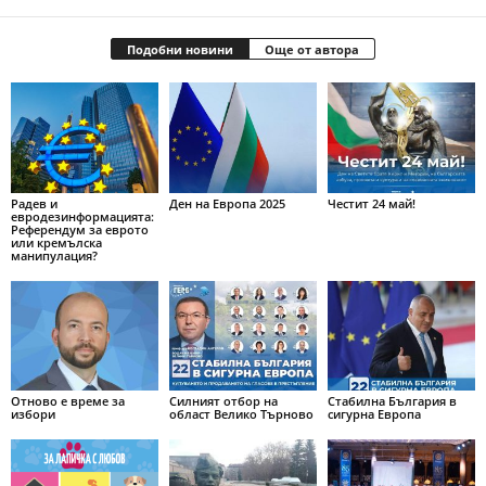
Подобни новини
Още от автора
Радев и
Ден на Европа 2025
Честит 24 май!
евродезинформацията:
Референдум за еврото
или кремълска
манипулация?
Отново е време за
Силният отбор на
Стабилна България в
избори
област Велико Търново
сигурна Европа