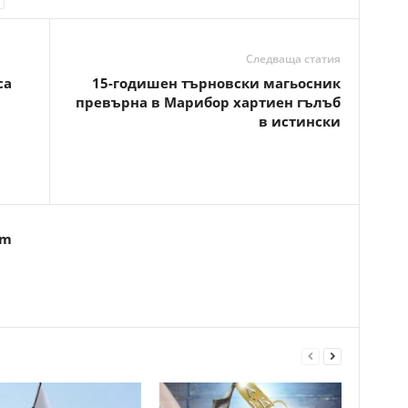
Следваща статия
са
15-годишен търновски магьосник
превърна в Марибор хартиен гълъб
в истински
om