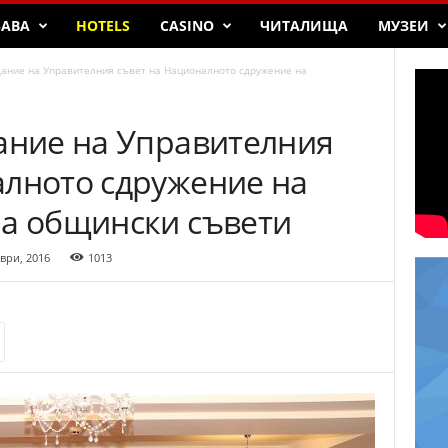
БАВА
HOTELS
CASINO
ЧИТАЛИЩА
МУЗЕИ
дание на Управителния съвет на Националното сдружение на
дание на Управителния
алното сдружение на
на общински съвети
ври, 2016
1013