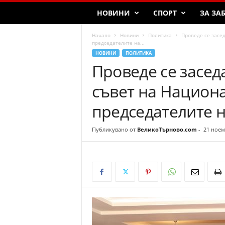
T
НОВИНИ
СПОРТ
ЗА ЗА
a
r
Начало
Новини
Политика
Проведе се засе
n
председателите на...
o
НОВИНИ
ПОЛИТИКА
v
Проведе се засе
o
съвет на Национ
председателите 
Публикувано от
ВеликоТърново.com
-
21 ноем