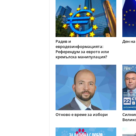
Радев и
Ден на
евродезинформацията:
Референдум за еврото или
кремълска манипулация?
Отново е време за избори
Силния
Велик