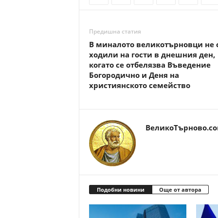
Предишна статия
В миналото великотърновци не 
ходили на гости в днешния ден,
когато се отбелязва Въведение
Богородично и Деня на
християнското семейство
ВеликоТърново.c
Подобни новини
Още от автора