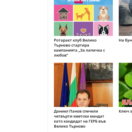
Ротаракт клуб Велико
На бун
Търново стартира
кампанията „За лапичка с
любов”
Даниел Панов спечели
Ключ з
четвърти кметски мандат
като кандидат на ГЕРБ във
Велико Търново