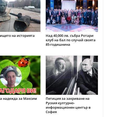
ището на историята
Над 40,000 лв. събра Ротари
клуб на бал по случай своята
85-годишнина
а надежда за Максим
Петиция за закриване на
Руския културно-
информационен център в
София