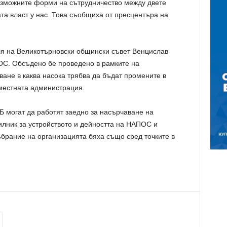
ъзможните форми на сътрудничество между двете
та власт у нас. Това съобщиха от пресцентъра на
ля на Великотърновски общински съвет Венцислав
ОС. Обсъдено бе проведено в рамките на
ане в каква насока трябва да бъдат промените в
местната администрация.
 могат да работят заедно за насърчаване на
лник за устройството и дейността на НАПОС и
брание на организацията бяха също сред точките в