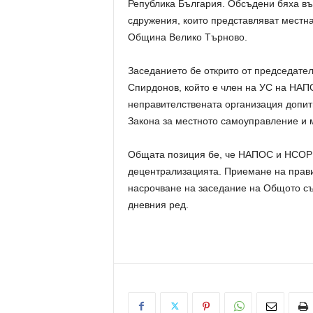
Република България. Обсъдени бяха в
сдружения, които представляват местна
Община Велико Търново.
Заседанието бе открито от председате
Спирдонов, който е член на УС на НАП
неправителствената организация допитв
Закона за местното самоуправление и 
Общата позиция бе, че НАПОС и НСОРБ
децентрализацията. Приемане на прави
насрочване на заседание на Общото съ
дневния ред.